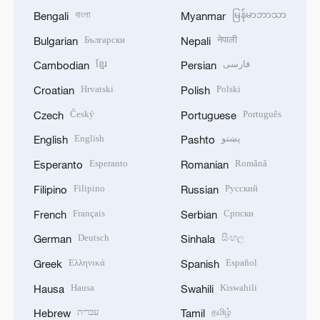
বাংলা
မြန်မာဘာသာ
Bengali
Myanmar
Български
नेपाली
Bulgarian
Nepali
ខ្មែរ
فارسی
Cambodian
Persian
Hrvatski
Polski
Croatian
Polish
Český
Português
Czech
Portuguese
English
پښتو
English
Pashto
Esperanto
Română
Esperanto
Romanian
Filipino
Русский
Filipino
Russian
Français
Српски
French
Serbian
Deutsch
සිංහල
German
Sinhala
Ελληνικά
Español
Greek
Spanish
Hausa
Kiswahili
Hausa
Swahili
עברית
தமிழ்
Hebrew
Tamil