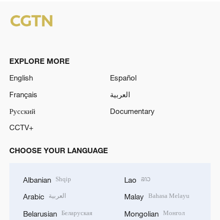
EXPLORE MORE
English
Español
Français
العربية
Русский
Documentary
CCTV+
CHOOSE YOUR LANGUAGE
Shqip
ລາວ
Albanian
Lao
العربية
Bahasa Melayu
Arabic
Malay
Беларуская
Монгол
Belarusian
Mongolian