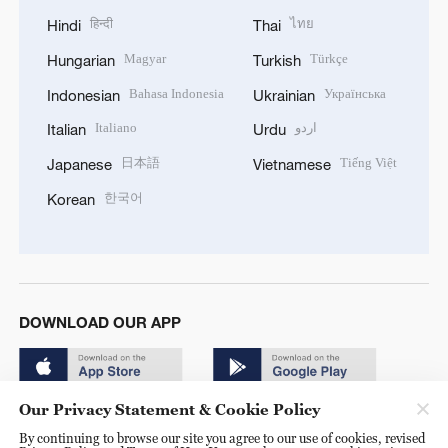
हिन्दी
ไทย
Hindi
Thai
Magyar
Türkçe
Hungarian
Turkish
Bahasa Indonesia
Українська
Indonesian
Ukrainian
Italiano
اردو
Italian
Urdu
日本語
Tiếng Việt
Japanese
Vietnamese
한국어
Korean
DOWNLOAD OUR APP
Our Privacy Statement & Cookie Policy
By continuing to browse our site you agree to our use of cookies, revised