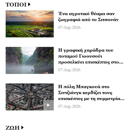
ΤΟΠΟΙ
Ένα αγροτικό θέαμα σαν
ζωγραφιά από το Σιτσουάν
07-Aug-2026
Η γραφική χαράδρα του
ποταμού Γιοουσούι
προσελκύει επισκέπτες στο
Χουμπέι
07-Aug-2026
Η πόλη Μπαγκουά στο
Σιντζιάνγκ κερδίζει τους
επισκέπτες με τη συμμετρία
και τις γεύσεις της
07-Aug-2026
ΖΩΗ