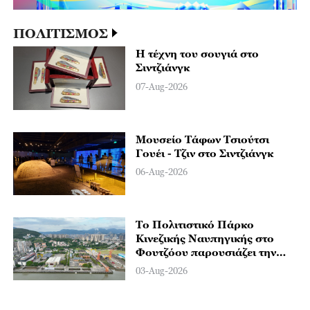
ΠΟΛΙΤΙΣΜΟΣ
Η τέχνη του σουγιά στο
Σιντζιάνγκ
07-Aug-2026
Μουσείο Τάφων Τσιούτσι
Γουέι - Τζιν στο Σιντζιάνγκ
06-Aug-2026
Το Πολιτιστικό Πάρκο
Κινεζικής Ναυπηγικής στο
Φουτζόου παρουσιάζει την
κληρονομιά της σύγχρονης
03-Aug-2026
ναυπηγικής