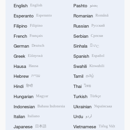
English
پښتو
English
Pashto
Esperanto
Română
Esperanto
Romanian
Filipino
Русский
Filipino
Russian
Français
Српски
French
Serbian
Deutsch
සිංහල
German
Sinhala
Ελληνικά
Español
Greek
Spanish
Hausa
Kiswahili
Hausa
Swahili
עברית
தமிழ்
Hebrew
Tamil
हिन्दी
ไทย
Hindi
Thai
Magyar
Türkçe
Hungarian
Turkish
Bahasa Indonesia
Українська
Indonesian
Ukrainian
Italiano
اردو
Italian
Urdu
日本語
Tiếng Việt
Japanese
Vietnamese