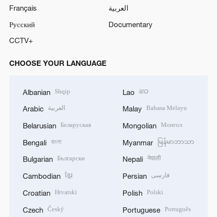
Français
العربية
Русский
Documentary
CCTV+
CHOOSE YOUR LANGUAGE
Shqip
ລາວ
Albanian
Lao
العربية
Bahasa Melayu
Arabic
Malay
Беларуская
Монгол
Belarusian
Mongolian
বাংলা
မြန်မာဘာသာ
Bengali
Myanmar
Български
नेपाली
Bulgarian
Nepali
ខ្មែរ
فارسی
Cambodian
Persian
Hrvatski
Polski
Croatian
Polish
Český
Português
Czech
Portuguese