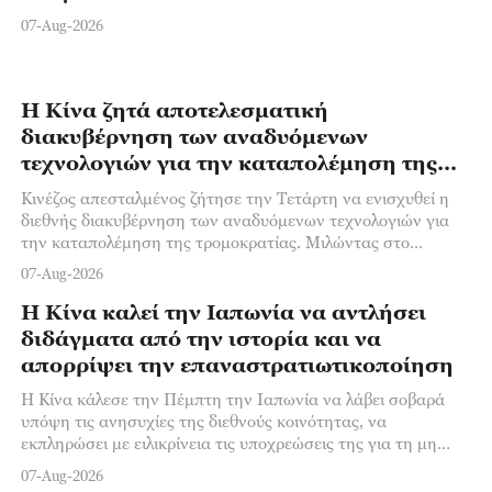
07-Aug-2026
07
Η Κίνα ζητά αποτελεσματική
διακυβέρνηση των αναδυόμενων
τεχνολογιών για την καταπολέμηση της
τρομοκρατίας
Κινέζος απεσταλμένος ζήτησε την Τετάρτη να ενισχυθεί η
διεθνής διακυβέρνηση των αναδυόμενων τεχνολογιών για
την καταπολέμηση της τρομοκρατίας. Μιλώντας στο
Συμβούλιο Ασφαλείας του ΟΗΕ, ο Σουν Λέι,
07-Aug-2026
Η Κίνα καλεί την Ιαπωνία να αντλήσει
διδάγματα από την ιστορία και να
απορρίψει την επαναστρατιωτικοποίηση
Η Κίνα κάλεσε την Πέμπτη την Ιαπωνία να λάβει σοβαρά
υπόψη τις ανησυχίες της διεθνούς κοινότητας, να
εκπληρώσει με ειλικρίνεια τις υποχρεώσεις της για τη μη
διάδοση των πυρηνικών όπλων βάσει του
07-Aug-2026