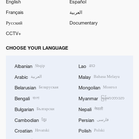
English
Español
Français
العربية
Русский
Documentary
CCTV+
CHOOSE YOUR LANGUAGE
Shqip
ລາວ
Albanian
Lao
العربية
Bahasa Melayu
Arabic
Malay
Беларуская
Монгол
Belarusian
Mongolian
বাংলা
မြန်မာဘာသာ
Bengali
Myanmar
Български
नेपाली
Bulgarian
Nepali
ខ្មែរ
فارسی
Cambodian
Persian
Hrvatski
Polski
Croatian
Polish