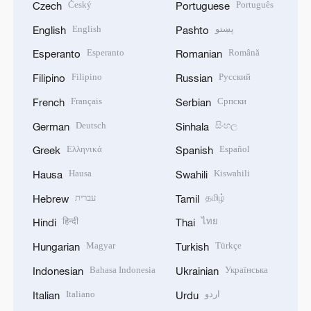
Český
Português
Czech
Portuguese
English
پښتو
English
Pashto
Esperanto
Română
Esperanto
Romanian
Filipino
Русский
Filipino
Russian
Français
Српски
French
Serbian
Deutsch
සිංහල
German
Sinhala
Ελληνικά
Español
Greek
Spanish
Hausa
Kiswahili
Hausa
Swahili
עברית
தமிழ்
Hebrew
Tamil
हिन्दी
ไทย
Hindi
Thai
Magyar
Türkçe
Hungarian
Turkish
Bahasa Indonesia
Українська
Indonesian
Ukrainian
Italiano
اردو
Italian
Urdu