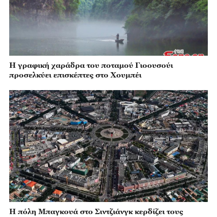
Η γραφική χαράδρα του ποταμού Γιοουσούι
προσελκύει επισκέπτες στο Χουμπέι
Η πόλη Μπαγκουά στο Σιντζιάνγκ κερδίζει τους