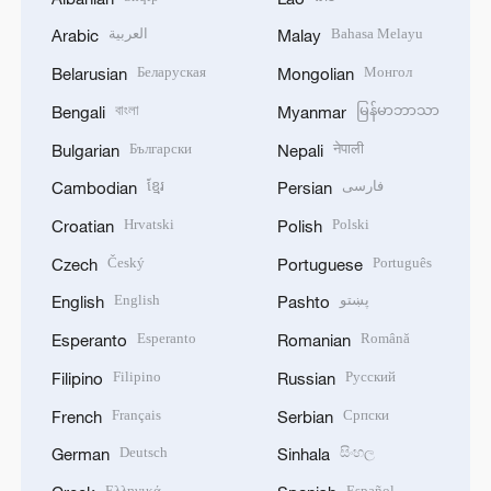
العربية
Bahasa Melayu
Arabic
Malay
Беларуская
Монгол
Belarusian
Mongolian
বাংলা
မြန်မာဘာသာ
Bengali
Myanmar
Български
नेपाली
Bulgarian
Nepali
ខ្មែរ
فارسی
Cambodian
Persian
Hrvatski
Polski
Croatian
Polish
Český
Português
Czech
Portuguese
English
پښتو
English
Pashto
Esperanto
Română
Esperanto
Romanian
Filipino
Русский
Filipino
Russian
Français
Српски
French
Serbian
Deutsch
සිංහල
German
Sinhala
Ελληνικά
Español