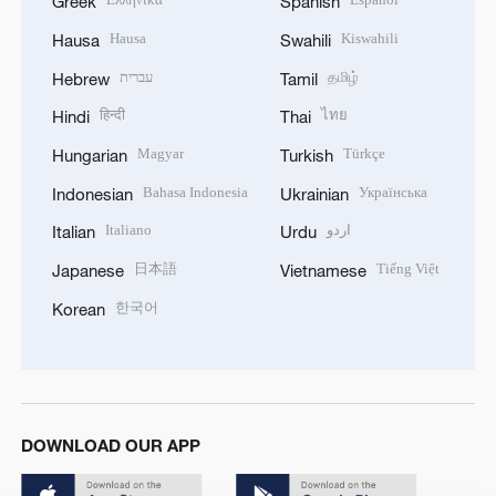
Greek
Spanish
Hausa
Kiswahili
Hausa
Swahili
עברית
தமிழ்
Hebrew
Tamil
हिन्दी
ไทย
Hindi
Thai
Magyar
Türkçe
Hungarian
Turkish
Bahasa Indonesia
Українська
Indonesian
Ukrainian
Italiano
اردو
Italian
Urdu
日本語
Tiếng Việt
Japanese
Vietnamese
한국어
Korean
DOWNLOAD OUR APP