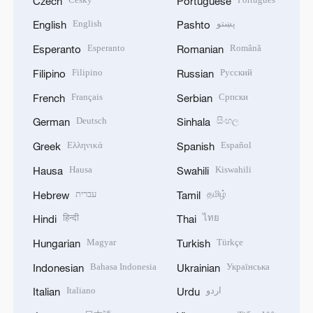
Czech
Portuguese
English
پښتو
English
Pashto
Esperanto
Română
Esperanto
Romanian
Filipino
Русский
Filipino
Russian
Français
Српски
French
Serbian
Deutsch
සිංහල
German
Sinhala
Ελληνικά
Español
Greek
Spanish
Hausa
Kiswahili
Hausa
Swahili
עברית
தமிழ்
Hebrew
Tamil
हिन्दी
ไทย
Hindi
Thai
Magyar
Türkçe
Hungarian
Turkish
Bahasa Indonesia
Українська
Indonesian
Ukrainian
Italiano
اردو
Italian
Urdu