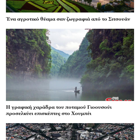
Ένα αγροτικό θέαμα σαν ζωγραφιά από το Σιτσουάν
Η γραφική χαράδρα του ποταμού Γιοουσούι
προσελκύει επισκέπτες στο Χουμπέι