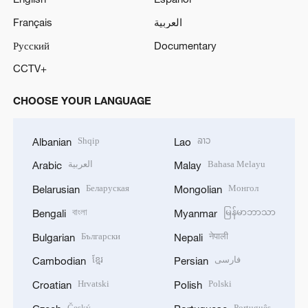
Français
العربية
Русский
Documentary
CCTV+
CHOOSE YOUR LANGUAGE
Shqip
ລາວ
Albanian
Lao
العربية
Bahasa Melayu
Arabic
Malay
Беларуская
Монгол
Belarusian
Mongolian
বাংলা
မြန်မာဘာသာ
Bengali
Myanmar
Български
नेपाली
Bulgarian
Nepali
ខ្មែរ
فارسی
Cambodian
Persian
Hrvatski
Polski
Croatian
Polish
Český
Português