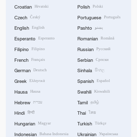
Hrvatski
Polski
Croatian
Polish
Český
Português
Czech
Portuguese
English
پښتو
English
Pashto
Esperanto
Română
Esperanto
Romanian
Filipino
Русский
Filipino
Russian
Français
Српски
French
Serbian
Deutsch
සිංහල
German
Sinhala
Ελληνικά
Español
Greek
Spanish
Hausa
Kiswahili
Hausa
Swahili
עברית
தமிழ்
Hebrew
Tamil
हिन्दी
ไทย
Hindi
Thai
Magyar
Türkçe
Hungarian
Turkish
Bahasa Indonesia
Українська
Indonesian
Ukrainian