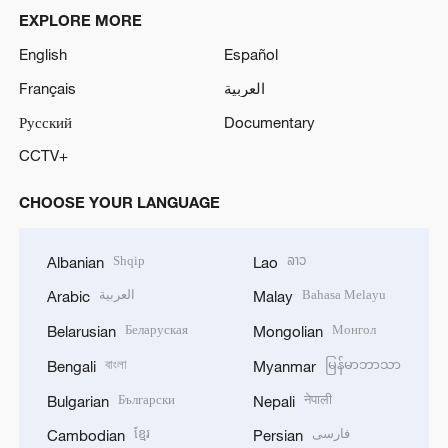
EXPLORE MORE
English
Español
Français
العربية
Русский
Documentary
CCTV+
CHOOSE YOUR LANGUAGE
Shqip
ລາວ
Albanian
Lao
العربية
Bahasa Melayu
Arabic
Malay
Беларуская
Монгол
Belarusian
Mongolian
বাংলা
မြန်မာဘာသာ
Bengali
Myanmar
Български
नेपाली
Bulgarian
Nepali
ខ្មែរ
فارسی
Cambodian
Persian