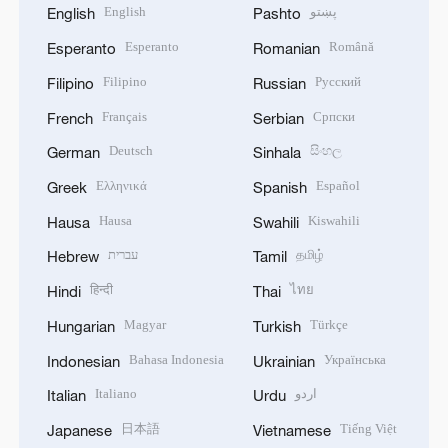
English
پښتو
English
Pashto
Esperanto
Română
Esperanto
Romanian
Filipino
Русский
Filipino
Russian
Français
Српски
French
Serbian
Deutsch
සිංහල
German
Sinhala
Ελληνικά
Español
Greek
Spanish
Hausa
Kiswahili
Hausa
Swahili
עברית
தமிழ்
Hebrew
Tamil
हिन्दी
ไทย
Hindi
Thai
Magyar
Türkçe
Hungarian
Turkish
Bahasa Indonesia
Українська
Indonesian
Ukrainian
Italiano
اردو
Italian
Urdu
日本語
Tiếng Việt
Japanese
Vietnamese