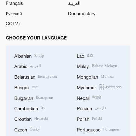
Français
العربية
Русский
Documentary
CCTV+
CHOOSE YOUR LANGUAGE
Shqip
ລາວ
Albanian
Lao
العربية
Bahasa Melayu
Arabic
Malay
Беларуская
Монгол
Belarusian
Mongolian
বাংলা
မြန်မာဘာသာ
Bengali
Myanmar
Български
नेपाली
Bulgarian
Nepali
ខ្មែរ
فارسی
Cambodian
Persian
Hrvatski
Polski
Croatian
Polish
Český
Português
Czech
Portuguese