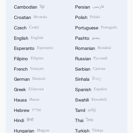
ខ្មែរ
فارسی
Cambodian
Persian
Hrvatski
Polski
Croatian
Polish
Český
Português
Czech
Portuguese
English
پښتو
English
Pashto
Esperanto
Română
Esperanto
Romanian
Filipino
Русский
Filipino
Russian
Français
Српски
French
Serbian
Deutsch
සිංහල
German
Sinhala
Ελληνικά
Español
Greek
Spanish
Hausa
Kiswahili
Hausa
Swahili
עברית
தமிழ்
Hebrew
Tamil
हिन्दी
ไทย
Hindi
Thai
Magyar
Türkçe
Hungarian
Turkish