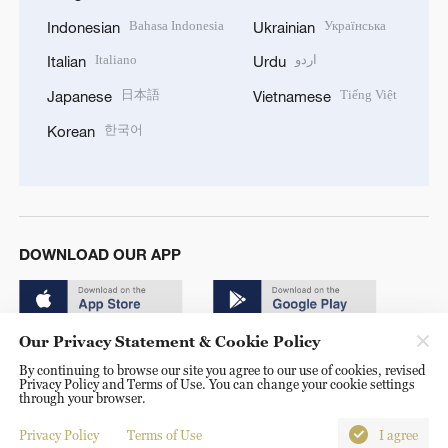
Bahasa Indonesia
Українська
Indonesian
Ukrainian
Italiano
اردو
Italian
Urdu
日本語
Tiếng Việt
Japanese
Vietnamese
한국어
Korean
DOWNLOAD OUR APP
Our Privacy Statement & Cookie Policy
By continuing to browse our site you agree to our use of cookies, revised
Privacy Policy and Terms of Use. You can change your cookie settings
through your browser.
© China Radio International.CRI. All Rights Reserved. 16A
Shijingshan Road, Beijing, China. 100040
Privacy Policy
Terms of Use
I agree