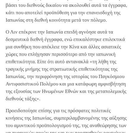
βάσει του διεθνούς δικαίου να ακολουθεί αυτά τα έγγραφα,
κάτι που αποτελεί προϋπόθεση για την επανεισδοχή της
Ιαπωνίας στη διεθνή κοινότητα μετά τον πόλεμο.
Ο Λιν επέκρινε την Ιαπωνία επειδή αγνόησε αυτά τα
δεσμευτικά διεθνή έγγραφα, ενώ επικαλέστηκε επιλεκτικά
μια συνθήκη που απέκλειε την Κίνα και άλλες ασιατικές
χώρες που επλήγησαν περισσότερο από την ιαπωνική
επιθετικότητα. Είπε ότι αυτό αντανακλά «τη λήθη της
τραγικής μνήμης της στρατιωτικής επιθετικότητας της
Ιαπωνίας, την περιφρόνηση της ιστορίας του Παγκόσμιου
Αντιφασιστικού Πολέμου και μια κατάφωρη αμφισβήτηση
της εξουσίας των Ηνωμένων Εθνών και της μεταπολεμικής
διεθνούς τάξης».
Προειδοποίησε επίσης για τις πρόσφατες πολιτικές
κινήσεις της Ιαπωνίας, συμπεριλαμβανομένης της αύξησης
του αμυντικού προϋπολογισμού της, της αναθεώρησης των
μη πυρηνικών αρχών της και των προσπαθειών ορισμένων