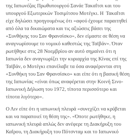
της Ιαπωνέζας Πρωθυπουργού Σανάε Τακαΐτσι και του
υπουργού Εξωτερικών Τοσιμίτσου Μοτέγκι. Η Τακαΐτσι
είχε δηλώσει προηγουμένως ότι «αφού έχουμε παραιτηθεί
από όλα τα δικαιώματα και τις αξιώσεις βάσει της
«Συνθήκης του Σαν Φρανσίσκο», δεν είμαστε σε θέση να
αναγνωρίσουμε το νομικό καθεστώς της Ταϊβάν». Όταν
ρωτήθηκε στις 28 Νοεμβρίου αν αυτό σημαίνει ότι η
Ιαπωνία δεν αναγνωρίζει την κυριαρχία της Κίνας επί της
Ταϊβάν, ο Μοτέγκι επανέλαβε τα όσα αναφέρονται στη
«Συνθήκη του Σαν Φρανσίσκο» και είπε ότι η βασική θέση
της Ιαπωνίας «είναι όπως αναφέρεται στην Κοινή Σινο-
Ιαπωνική Δήλωση του 1972, τίποτα περισσότερο και
τίποτα λιγότερο».
Ο Λιν είπε ότι η ιαπωνική πλευρά «συνεχίζει να κρύβεται
και να παραποιεί τη θέση της». «Όποτε ρωτήθηκε, η
ιαπωνική πλευρά απλώς δεν ανέφερε τη Διακήρυξη του
Καΐρου, τη Διακήρυξη του Πότσνταμ και το Ιαπωνικό