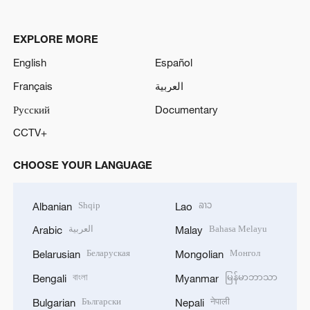
EXPLORE MORE
English
Español
Français
العربية
Русский
Documentary
CCTV+
CHOOSE YOUR LANGUAGE
Shqip
ລາວ
Albanian
Lao
العربية
Bahasa Melayu
Arabic
Malay
Беларуская
Монгол
Belarusian
Mongolian
বাংলা
မြန်မာဘာသာ
Bengali
Myanmar
Български
नेपाली
Bulgarian
Nepali