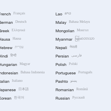
French
Français
Lao
ລາວ
German
Deutsch
Malay
Bahasa Melayu
Greek
Ελληνικά
Mongolian
Монгол
Hausa
Hausa
Myanmar
မြန်မာဘာသာ
Hebrew
עברית
Nepali
नेपाली
Hindi
हिन्दी
Persian
فارسی
Hungarian
Magyar
Polish
Polski
Indonesian
Bahasa Indonesia
Portuguese
Português
Italian
Italiano
Pashto
پښتو
Japanese
日本語
Romanian
Română
Korean
한국어
Russian
Русский