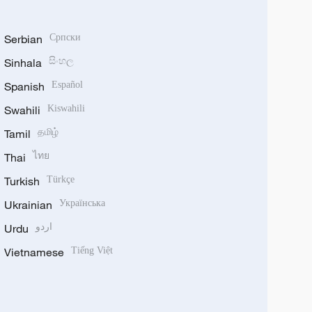
Serbian
Српски
Sinhala
සිංහල
Spanish
Español
Swahili
Kiswahili
Tamil
தமிழ்
Thai
ไทย
Turkish
Türkçe
Ukrainian
Українська
Urdu
اردو
Vietnamese
Tiếng Việt