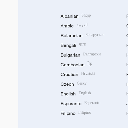
Albanian
Shqip
Arabic
العربية
Belarusian
Беларуская
Bengali
বাংলা
Bulgarian
Български
Cambodian
ខ្មែរ
Croatian
Hrvatski
Czech
Český
English
English
Esperanto
Esperanto
Filipino
Filipino