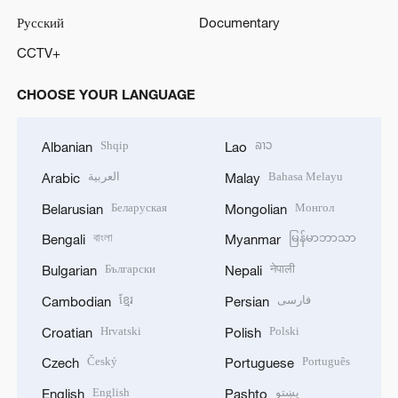
Русский
Documentary
CCTV+
CHOOSE YOUR LANGUAGE
Shqip
ລາວ
Albanian
Lao
العربية
Bahasa Melayu
Arabic
Malay
Беларуская
Монгол
Belarusian
Mongolian
বাংলা
မြန်မာဘာသာ
Bengali
Myanmar
Български
नेपाली
Bulgarian
Nepali
ខ្មែរ
فارسی
Cambodian
Persian
Hrvatski
Polski
Croatian
Polish
Český
Português
Czech
Portuguese
English
پښتو
English
Pashto