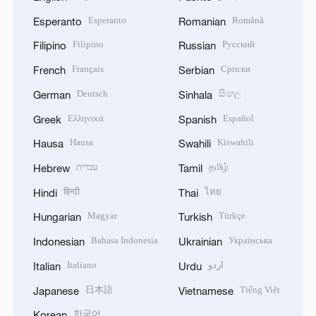
Esperanto
Română
Esperanto
Romanian
Filipino
Русский
Filipino
Russian
Français
Српски
French
Serbian
Deutsch
සිංහල
German
Sinhala
Ελληνικά
Español
Greek
Spanish
Hausa
Kiswahili
Hausa
Swahili
עברית
தமிழ்
Hebrew
Tamil
हिन्दी
ไทย
Hindi
Thai
Magyar
Türkçe
Hungarian
Turkish
Bahasa Indonesia
Українська
Indonesian
Ukrainian
Italiano
اردو
Italian
Urdu
日本語
Tiếng Việt
Japanese
Vietnamese
한국어
Korean