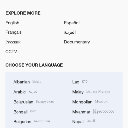
EXPLORE MORE
English
Español
Français
العربية
Русский
Documentary
CCTV+
CHOOSE YOUR LANGUAGE
Shqip
ລາວ
Albanian
Lao
العربية
Bahasa Melayu
Arabic
Malay
Беларуская
Монгол
Belarusian
Mongolian
বাংলা
မြန်မာဘာသာ
Bengali
Myanmar
Български
नेपाली
Bulgarian
Nepali