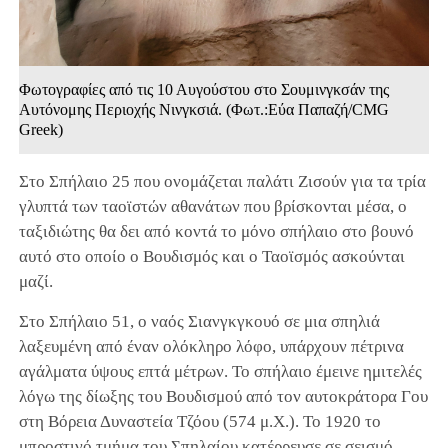
Φωτογραφίες από τις 10 Αυγούστου στο Σουμινγκσάν της
Αυτόνομης Περιοχής Νινγκσιά. (Φωτ.:Εύα Παπαζή/CMG
Greek)
Στο Σπήλαιο 25 που ονομάζεται παλάτι Ζισούν για τα τρία
γλυπτά των ταοϊστών αθανάτων που βρίσκονται μέσα, ο
ταξιδιώτης θα δει από κοντά το μόνο σπήλαιο στο βουνό
αυτό στο οποίο ο Βουδισμός και ο Ταοϊσμός ασκούνται
μαζί.
Στο Σπήλαιο 51, ο ναός Σιανγκγκουό σε μια σπηλιά
λαξευμένη από έναν ολόκληρο λόφο, υπάρχουν πέτρινα
αγάλματα ύψους επτά μέτρων. Το σπήλαιο έμεινε ημιτελές
λόγω της δίωξης του Βουδισμού από τον αυτοκράτορα Γου
στη Βόρεια Δυναστεία Τζόου (574 μ.Χ.). Το 1920 το
μπροστινό τμήμα του Σπηλαίου κατέρρευσε σε σεισμό