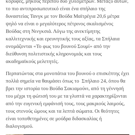
κορυφές, μήκους περίπου δύο χιλιομέτρων. Μεταξύ αυτών,
το πιο αντιπροσωπευτικό είναι ένα σπήλαιο της
δυναστείας Τανγκ με τον Βούδα Μαϊτρέγια 20,6 μέτρα
ψηλό να είναι ο μεγαλύτερος πέτρινος σκαλισμένος
Βούδας στη Νινγκσιά. Λόγω της ανεκτίμητης
καλλιτεχνικής και ερευνητικής τους αξίας, τα Σπήλαια
ονομάζονται «Το φως του βουνού Σουμί» από την
διεύθυνση πολιτιστικής κληρονομιάς και τους
ακαδημαϊκούς μελετητές.
Περπατώντας στα μονοπάτια του βουνού ο επισκέπτης έχει
πολλά σημεία να θαυμάσει όπως το Σπήλαιο 24, όπου θα
βρει την ιστορία του Βούδα Σακιαμούνι, από τη γέννησή
του μέχρι τη φώτισή του με τα γλυπτά να χαρακτηρίζονται
από την ευγενική εμφάνισή τους, τους μακριούς λαιμούς,
τους στενούς ώμους και τα λεπτά σώματα. Οι θεότητες
είναι τοποθετημένες σε μούδρα διδασκαλίας ή
διαλογισμού.