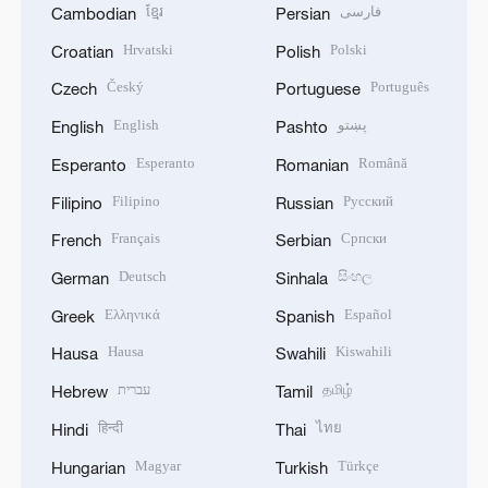
ខ្មែរ
فارسی
Cambodian
Persian
Hrvatski
Polski
Croatian
Polish
Český
Português
Czech
Portuguese
English
پښتو
English
Pashto
Esperanto
Română
Esperanto
Romanian
Filipino
Русский
Filipino
Russian
Français
Српски
French
Serbian
Deutsch
සිංහල
German
Sinhala
Ελληνικά
Español
Greek
Spanish
Hausa
Kiswahili
Hausa
Swahili
עברית
தமிழ்
Hebrew
Tamil
हिन्दी
ไทย
Hindi
Thai
Magyar
Türkçe
Hungarian
Turkish