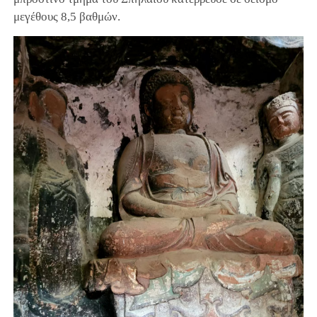
μεγέθους 8,5 βαθμών.