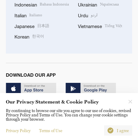
Bahasa Indonesia
Українська
Indonesian
Ukrainian
Italiano
اردو
Italian
Urdu
日本語
Tiếng Việt
Japanese
Vietnamese
한국어
Korean
DOWNLOAD OUR APP
Our Privacy Statement & Cookie Policy
By continuing to browse our site you agree to our use of cookies, revised
Privacy Policy and Terms of Use. You can change your cookie settings
through your browser.
© China Radio International.CRI. All Rights Reserved. 16A
Shijingshan Road, Beijing, China. 100040
Privacy Policy
Terms of Use
I agree