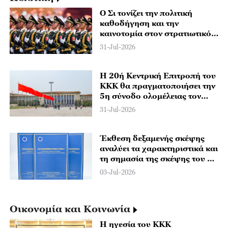
Ο Σι τονίζει την πολιτική
καθοδήγηση και την
καινοτομία στον στρατιωτικό
εκσυγχρονισμό
31-Jul-2026
Η 20ή Κεντρική Επιτροπή του
ΚΚΚ θα πραγματοποιήσει την
5η σύνοδο ολομέλειας τον
Οκτώβριο με θέμα την
31-Jul-2026
αυτοδιοίκηση του Κόμματος
Έκθεση δεξαμενής σκέψης
αναλύει τα χαρακτηριστικά και
τη σημασία της σκέψης του Σι
Τζινπίνγκ στην οικοδόμηση
03-Jul-2026
του κόμματος
Οικονομία και Κοινωνία
Η ηγεσία του ΚΚΚ