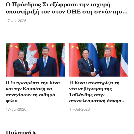
Ο Πρόεδρος Σι εξέφρασε την ισχυρή
υποστήριξή του στον ΟΗΕ στη συνάντησή
του με τον Γκουτέρες
17-Jul-2026
Ο Σι προτρέπει την Κίνα
Η Κίνα υποστηρίζει τη
και την Καμπότζη να
νέα κυβέρνηση της
συνεχίσουν τη σιδηρά
Ταϊλάνδης στην
φιλία
αποτελεσματική άσκηση
της διακυβέρνησης, λέει
17-Jul-2026
17-Jul-2026
ο Σι
Πολιτική