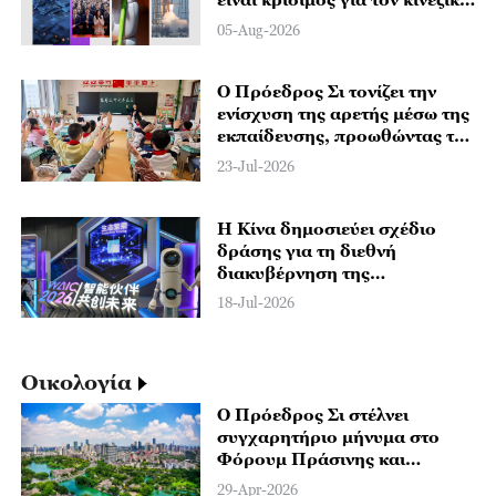
εκσυγχρονισμό;
05-Aug-2026
Ο Πρόεδρος Σι τονίζει την
ενίσχυση της αρετής μέσω της
εκπαίδευσης, προωθώντας την
υψηλής ποιότητας βασική
23-Jul-2026
εκπαίδευση
Η Κίνα δημοσιεύει σχέδιο
δράσης για τη διεθνή
διακυβέρνηση της
δεοντολογίας της AI
18-Jul-2026
Οικολογία
Ο Πρόεδρος Σι στέλνει
συγχαρητήριο μήνυμα στο
Φόρουμ Πράσινης και
Βιώσιμης Ανάπτυξης του SCO
29-Apr-2026