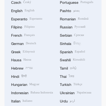
Český
Português
Czech
Portuguese
English
پښتو
English
Pashto
Esperanto
Română
Esperanto
Romanian
Filipino
Русский
Filipino
Russian
Français
Српски
French
Serbian
Deutsch
සිංහල
German
Sinhala
Ελληνικά
Español
Greek
Spanish
Hausa
Kiswahili
Hausa
Swahili
עברית
தமிழ்
Hebrew
Tamil
हिन्दी
ไทย
Hindi
Thai
Magyar
Türkçe
Hungarian
Turkish
Bahasa Indonesia
Українська
Indonesian
Ukrainian
Italiano
اردو
Italian
Urdu