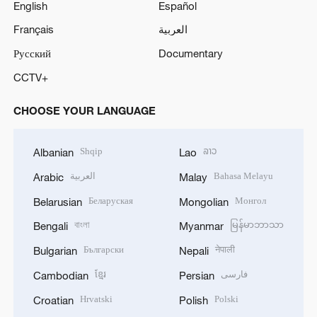
English
Español
Français
العربية
Русский
Documentary
CCTV+
CHOOSE YOUR LANGUAGE
Shqip
ລາວ
Albanian
Lao
العربية
Bahasa Melayu
Arabic
Malay
Беларуская
Монгол
Belarusian
Mongolian
বাংলা
မြန်မာဘာသာ
Bengali
Myanmar
Български
नेपाली
Bulgarian
Nepali
ខ្មែរ
فارسی
Cambodian
Persian
Hrvatski
Polski
Croatian
Polish