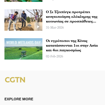
Ο Σι Τζινπίνγκ προτρέπει
κινητοποίηση ολόκληρης της
κοινωνίας σε προσπάθειες
δενδροφύτευσης
31-Mar-2026
Οι υγρότοποι της Κίνας
κατατάσσονται 1οι στην Ασία
και 4οι παγκοσμίως
02-Feb-2026
EXPLORE MORE