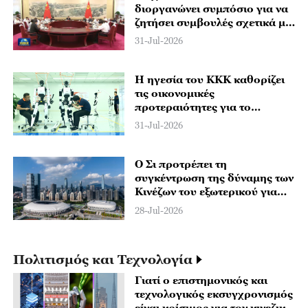
διοργανώνει συμπόσιο για να
ζητήσει συμβουλές σχετικά με
την οικονομική εργασία
31-Jul-2026
Η ηγεσία του ΚΚΚ καθορίζει
τις οικονομικές
προτεραιότητες για το
δεύτερο εξάμηνο του 2026
31-Jul-2026
Ο Σι προτρέπει τη
συγκέντρωση της δύναμης των
Κινέζων του εξωτερικού για
την οικοδόμηση ισχυρής
28-Jul-2026
χώρας, την προώθηση της
εθνικής αναζωογόνησης
Πολιτισμός και Τεχνολογία
Γιατί ο επιστημονικός και
τεχνολογικός εκσυγχρονισμός
είναι κρίσιμος για τον κινεζικό