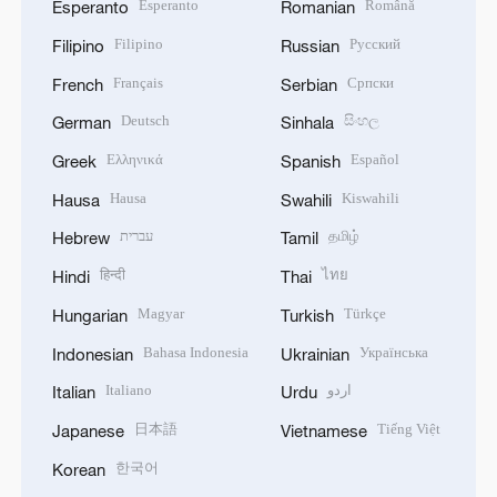
Esperanto
Română
Esperanto
Romanian
Filipino
Русский
Filipino
Russian
Français
Српски
French
Serbian
Deutsch
සිංහල
German
Sinhala
Ελληνικά
Español
Greek
Spanish
Hausa
Kiswahili
Hausa
Swahili
עברית
தமிழ்
Hebrew
Tamil
हिन्दी
ไทย
Hindi
Thai
Magyar
Türkçe
Hungarian
Turkish
Bahasa Indonesia
Українська
Indonesian
Ukrainian
Italiano
اردو
Italian
Urdu
日本語
Tiếng Việt
Japanese
Vietnamese
한국어
Korean