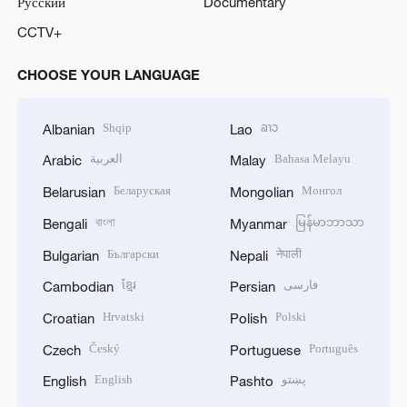
Русский
Documentary
CCTV+
CHOOSE YOUR LANGUAGE
Shqip
ລາວ
Albanian
Lao
العربية
Bahasa Melayu
Arabic
Malay
Беларуская
Монгол
Belarusian
Mongolian
বাংলা
မြန်မာဘာသာ
Bengali
Myanmar
Български
नेपाली
Bulgarian
Nepali
ខ្មែរ
فارسی
Cambodian
Persian
Hrvatski
Polski
Croatian
Polish
Český
Português
Czech
Portuguese
English
پښتو
English
Pashto