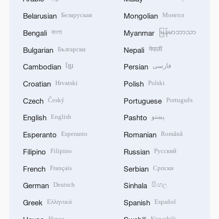
Беларуская
Монгол
Belarusian
Mongolian
বাংলা
မြန်မာဘာသာ
Bengali
Myanmar
Български
नेपाली
Bulgarian
Nepali
ខ្មែរ
فارسی
Cambodian
Persian
Hrvatski
Polski
Croatian
Polish
Český
Português
Czech
Portuguese
English
پښتو
English
Pashto
Esperanto
Română
Esperanto
Romanian
Filipino
Русский
Filipino
Russian
Français
Српски
French
Serbian
Deutsch
සිංහල
German
Sinhala
Ελληνικά
Español
Greek
Spanish
Hausa
Kiswahili