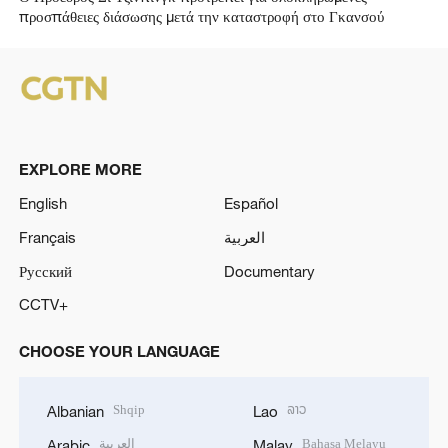
προσπάθειες διάσωσης μετά την καταστροφή στο Γκανσού
EXPLORE MORE
English
Español
Français
العربية
Русский
Documentary
CCTV+
CHOOSE YOUR LANGUAGE
Shqip
ລາວ
Albanian
Lao
العربية
Bahasa Melayu
Arabic
Malay