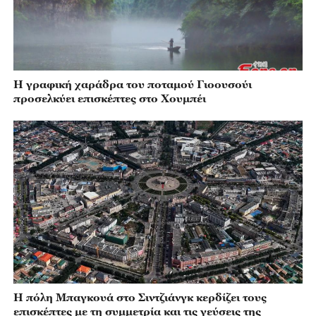
Η γραφική χαράδρα του ποταμού Γιοουσούι
προσελκύει επισκέπτες στο Χουμπέι
Η πόλη Μπαγκουά στο Σιντζιάνγκ κερδίζει τους
επισκέπτες με τη συμμετρία και τις γεύσεις της