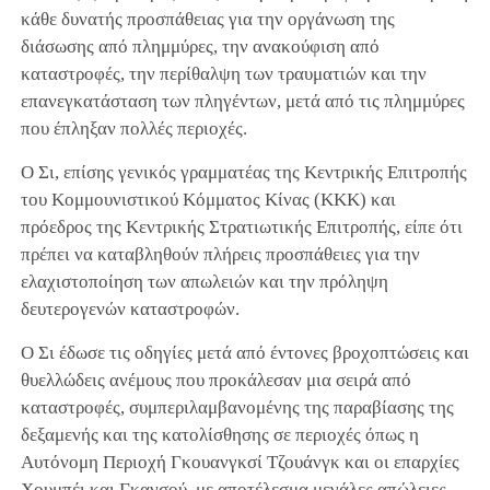
κάθε δυνατής προσπάθειας για την οργάνωση της
διάσωσης από πλημμύρες, την ανακούφιση από
καταστροφές, την περίθαλψη των τραυματιών και την
επανεγκατάσταση των πληγέντων, μετά από τις πλημμύρες
που έπληξαν πολλές περιοχές.
Ο Σι, επίσης γενικός γραμματέας της Κεντρικής Επιτροπής
του Κομμουνιστικού Κόμματος Κίνας (ΚΚΚ) και
πρόεδρος της Κεντρικής Στρατιωτικής Επιτροπής, είπε ότι
πρέπει να καταβληθούν πλήρεις προσπάθειες για την
ελαχιστοποίηση των απωλειών και την πρόληψη
δευτερογενών καταστροφών.
Ο Σι έδωσε τις οδηγίες μετά από έντονες βροχοπτώσεις και
θυελλώδεις ανέμους που προκάλεσαν μια σειρά από
καταστροφές, συμπεριλαμβανομένης της παραβίασης της
δεξαμενής και της κατολίσθησης σε περιοχές όπως η
Αυτόνομη Περιοχή Γκουανγκσί Τζουάνγκ και οι επαρχίες
Χουμπέι και Γκανσού, με αποτέλεσμα μεγάλες απώλειες