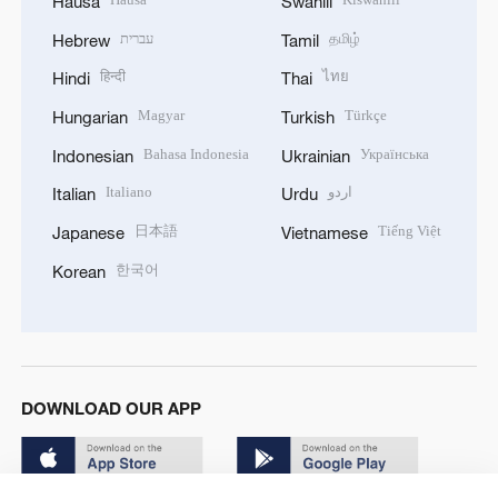
Hausa
Swahili
עברית
தமிழ்
Hebrew
Tamil
हिन्दी
ไทย
Hindi
Thai
Magyar
Türkçe
Hungarian
Turkish
Bahasa Indonesia
Українська
Indonesian
Ukrainian
Italiano
اردو
Italian
Urdu
日本語
Tiếng Việt
Japanese
Vietnamese
한국어
Korean
DOWNLOAD OUR APP