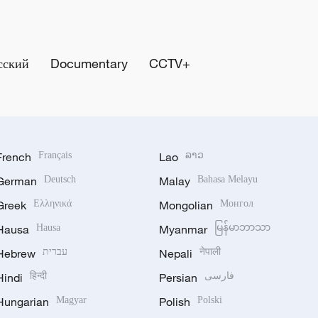
сский
Documentary
CCTV+
French
Français
Lao
ລາວ
German
Deutsch
Malay
Bahasa Melayu
Greek
Ελληνικά
Mongolian
Монгол
Hausa
Hausa
Myanmar
မြန်မာဘာသာ
Hebrew
עברית
Nepali
नेपाली
Hindi
हिन्दी
Persian
فارسی
Hungarian
Magyar
Polish
Polski