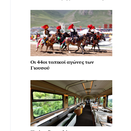
κίνηση για την αναβίωση του
μιλιταρισμού
Οι 44οι τοπικοί αγώνες των
Γιουσού