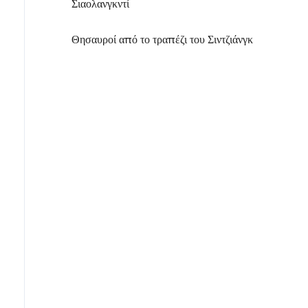
Σιαολανγκντί
Θησαυροί από το τραπέζι του Σιντζιάνγκ