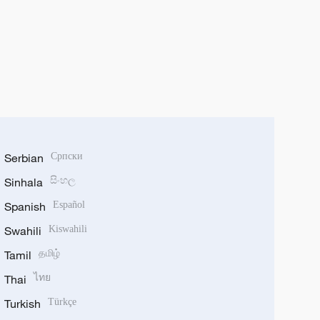
Serbian
Српски
Sinhala
සිංහල
Spanish
Español
Swahili
Kiswahili
Tamil
தமிழ்
Thai
ไทย
Turkish
Türkçe