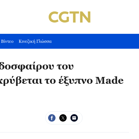
Βίντεο
Κινεζική Γλώσσα
οδοσφαίρου του
ρύβεται το έξυπνο Made