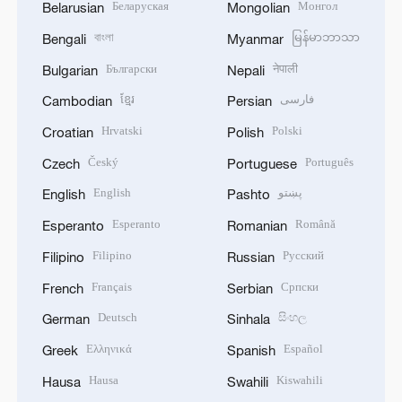
Беларуская
Монгол
Belarusian
Mongolian
বাংলা
မြန်မာဘာသာ
Bengali
Myanmar
Български
नेपाली
Bulgarian
Nepali
ខ្មែរ
فارسی
Cambodian
Persian
Hrvatski
Polski
Croatian
Polish
Český
Português
Czech
Portuguese
English
پښتو
English
Pashto
Esperanto
Română
Esperanto
Romanian
Filipino
Русский
Filipino
Russian
Français
Српски
French
Serbian
Deutsch
සිංහල
German
Sinhala
Ελληνικά
Español
Greek
Spanish
Hausa
Kiswahili
Hausa
Swahili