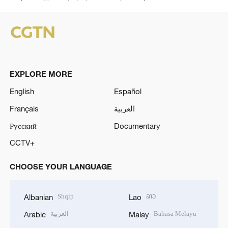
EXPLORE MORE
English
Español
Français
العربية
Русский
Documentary
CCTV+
CHOOSE YOUR LANGUAGE
Shqip
ລາວ
Albanian
Lao
العربية
Bahasa Melayu
Arabic
Malay