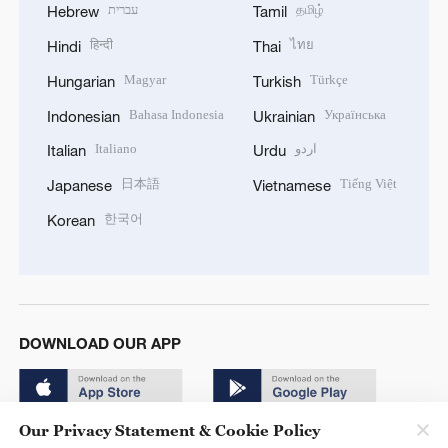
עברית
தமிழ்
Hebrew
Tamil
हिन्दी
ไทย
Hindi
Thai
Magyar
Türkçe
Hungarian
Turkish
Bahasa Indonesia
Українська
Indonesian
Ukrainian
Italiano
اردو
Italian
Urdu
日本語
Tiếng Việt
Japanese
Vietnamese
한국어
Korean
DOWNLOAD OUR APP
Our Privacy Statement & Cookie Policy