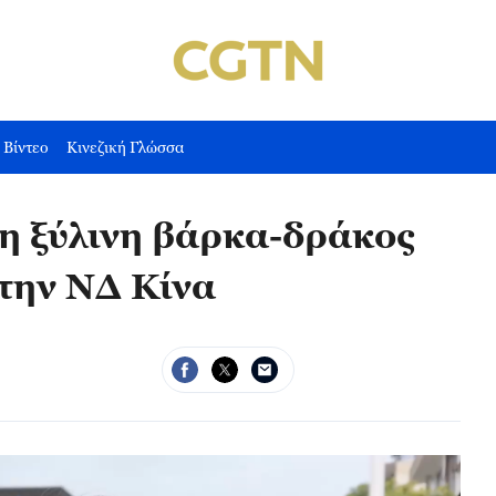
Βίντεο
Κινεζική Γλώσσα
η ξύλινη βάρκα-δράκος
την ΝΔ Κίνα