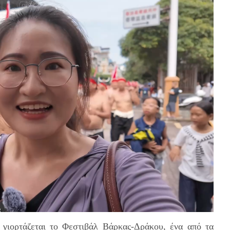
γιορτάζεται το Φεστιβάλ Βάρκας-Δράκου, ένα από τα