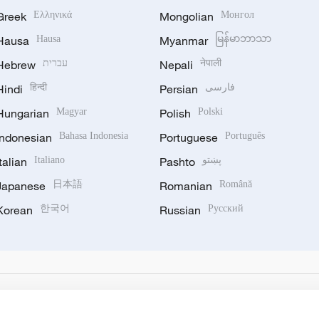
Greek
Ελληνικά
Mongolian
Монгол
Hausa
Hausa
Myanmar
မြန်မာဘာသာ
Hebrew
עברית
Nepali
नेपाली
Hindi
हिन्दी
Persian
فارسی
Hungarian
Magyar
Polish
Polski
Indonesian
Bahasa Indonesia
Portuguese
Português
Italian
Italiano
Pashto
پښتو
Japanese
日本語
Romanian
Română
Korean
한국어
Russian
Русский