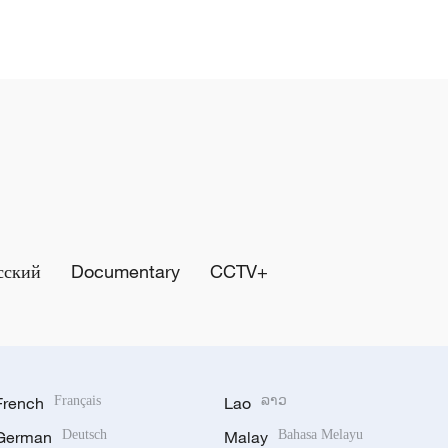
сский
Documentary
CCTV+
French
Français
Lao
ລາວ
German
Deutsch
Malay
Bahasa Melayu