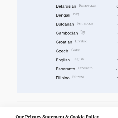
Belarusian
Беларуская
Bengali
বাংলা
Bulgarian
Български
Cambodian
ខ្មែរ
Croatian
Hrvatski
Czech
Český
English
English
Esperanto
Esperanto
Filipino
Filipino
DOWNLOAD OUR APP
Our Privacy Statement & Cookie Policy