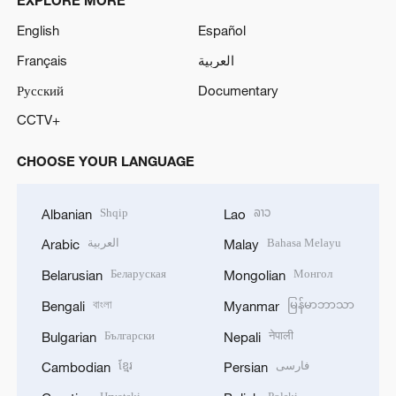
EXPLORE MORE
English
Español
Français
العربية
Русский
Documentary
CCTV+
CHOOSE YOUR LANGUAGE
Shqip
ລາວ
Albanian
Lao
العربية
Bahasa Melayu
Arabic
Malay
Беларуская
Монгол
Belarusian
Mongolian
বাংলা
မြန်မာဘာသာ
Bengali
Myanmar
Български
नेपाली
Bulgarian
Nepali
ខ្មែរ
فارسی
Cambodian
Persian