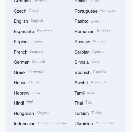
Hrvatski
Polski
Croatian
Polish
Český
Português
Czech
Portuguese
English
پښتو
English
Pashto
Esperanto
Română
Esperanto
Romanian
Filipino
Русский
Filipino
Russian
Français
Српски
French
Serbian
Deutsch
සිංහල
German
Sinhala
Ελληνικά
Español
Greek
Spanish
Hausa
Kiswahili
Hausa
Swahili
עברית
தமிழ்
Hebrew
Tamil
हिन्दी
ไทย
Hindi
Thai
Magyar
Türkçe
Hungarian
Turkish
Bahasa Indonesia
Українська
Indonesian
Ukrainian