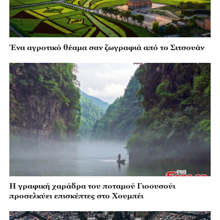
Ένα αγροτικό θέαμα σαν ζωγραφιά από το Σιτσουάν
Η γραφική χαράδρα του ποταμού Γιοουσούι
προσελκύει επισκέπτες στο Χουμπέι