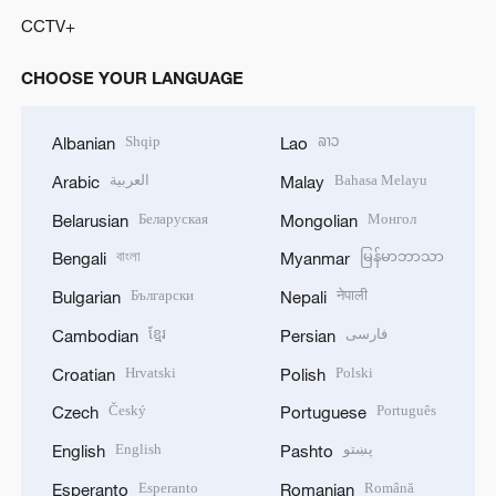
CCTV+
CHOOSE YOUR LANGUAGE
Shqip
ລາວ
Albanian
Lao
العربية
Bahasa Melayu
Arabic
Malay
Беларуская
Монгол
Belarusian
Mongolian
বাংলা
မြန်မာဘာသာ
Bengali
Myanmar
Български
नेपाली
Bulgarian
Nepali
ខ្មែរ
فارسی
Cambodian
Persian
Hrvatski
Polski
Croatian
Polish
Český
Português
Czech
Portuguese
English
پښتو
English
Pashto
Esperanto
Română
Esperanto
Romanian