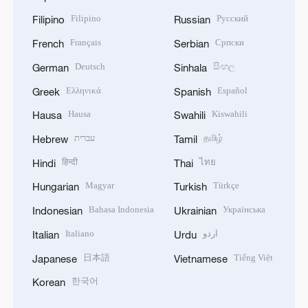
Filipino
Русский
Filipino
Russian
Français
Српски
French
Serbian
Deutsch
සිංහල
German
Sinhala
Ελληνικά
Español
Greek
Spanish
Hausa
Kiswahili
Hausa
Swahili
עברית
தமிழ்
Hebrew
Tamil
हिन्दी
ไทย
Hindi
Thai
Magyar
Türkçe
Hungarian
Turkish
Bahasa Indonesia
Українська
Indonesian
Ukrainian
Italiano
اردو
Italian
Urdu
日本語
Tiếng Việt
Japanese
Vietnamese
한국어
Korean