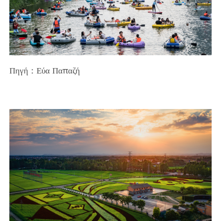
Πηγή：Εύα Παπαζή