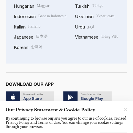
Magyar
Türkçe
Hungarian
Turkish
Bahasa Indonesia
Українська
Indonesian
Ukrainian
Italiano
اردو
Italian
Urdu
日本語
Tiếng Việt
Japanese
Vietnamese
한국어
Korean
DOWNLOAD OUR APP
Our Privacy Statement & Cookie Policy
By continuing to browse our site you agree to our use of cookies, revised
Privacy Policy and Terms of Use. You can change your cookie settings
through your browser.
© China Radio International.CRI. All Rights Reserved. 16A