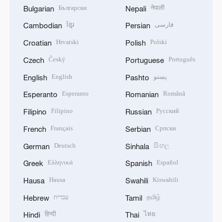
Български
नेपाली
Bulgarian
Nepali
ខ្មែរ
فارسی
Cambodian
Persian
Hrvatski
Polski
Croatian
Polish
Český
Português
Czech
Portuguese
English
پښتو
English
Pashto
Esperanto
Română
Esperanto
Romanian
Filipino
Русский
Filipino
Russian
Français
Српски
French
Serbian
Deutsch
සිංහල
German
Sinhala
Ελληνικά
Español
Greek
Spanish
Hausa
Kiswahili
Hausa
Swahili
עברית
தமிழ்
Hebrew
Tamil
हिन्दी
ไทย
Hindi
Thai