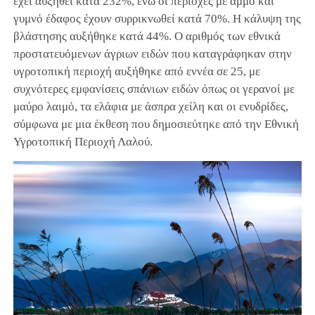
έχει αυξηθεί κατά 232%, ενώ οι περιοχές με άμμο και
γυμνό έδαφος έχουν συρρικνωθεί κατά 70%. Η κάλυψη της
βλάστησης αυξήθηκε κατά 44%. Ο αριθμός των εθνικά
προστατευόμενων άγριων ειδών που καταγράφηκαν στην
υγροτοπική περιοχή αυξήθηκε από εννέα σε 25, με
συχνότερες εμφανίσεις σπάνιων ειδών όπως οι γερανοί με
μαύρο λαιμό, τα ελάφια με άσπρα χείλη και οι ενυδρίδες,
σύμφωνα με μια έκθεση που δημοσιεύτηκε από την Εθνική
Υγροτοπική Περιοχή Λαλού.