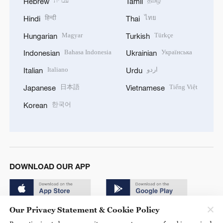
עברית
தமிழ்
Hebrew
Tamil
हिन्दी
ไทย
Hindi
Thai
Magyar
Türkçe
Hungarian
Turkish
Bahasa Indonesia
Українська
Indonesian
Ukrainian
Italiano
اردو
Italian
Urdu
日本語
Tiếng Việt
Japanese
Vietnamese
한국어
Korean
DOWNLOAD OUR APP
Our Privacy Statement & Cookie Policy