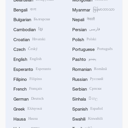
বাংলা
မြန်မာဘာသာ
Bengali
Myanmar
Български
नेपाली
Bulgarian
Nepali
ខ្មែរ
فارسی
Cambodian
Persian
Hrvatski
Polski
Croatian
Polish
Český
Português
Czech
Portuguese
English
پښتو
English
Pashto
Esperanto
Română
Esperanto
Romanian
Filipino
Русский
Filipino
Russian
Français
Српски
French
Serbian
Deutsch
සිංහල
German
Sinhala
Ελληνικά
Español
Greek
Spanish
Hausa
Kiswahili
Hausa
Swahili