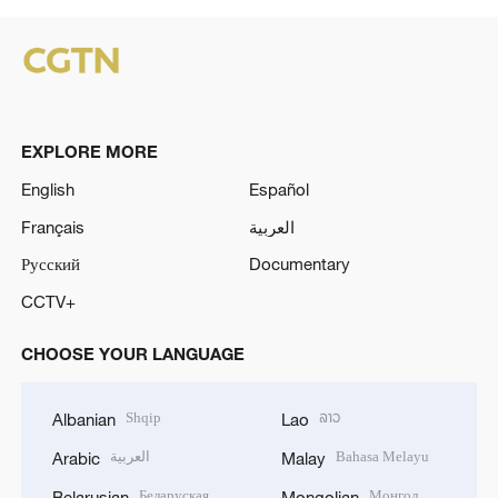
EXPLORE MORE
English
Español
Français
العربية
Русский
Documentary
CCTV+
CHOOSE YOUR LANGUAGE
Shqip
ລາວ
Albanian
Lao
العربية
Bahasa Melayu
Arabic
Malay
Беларуская
Монгол
Belarusian
Mongolian