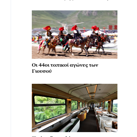
κίνηση για την αναβίωση του
μιλιταρισμού
Οι 44οι τοπικοί αγώνες των
Γιουσού