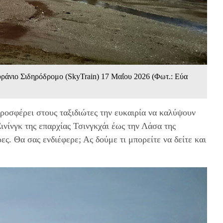
υράνιο Σιδηρόδρομο (SkyTrain) 17 Mαΐου 2026 (Φωτ.: Εύα
ροσφέρει στους ταξιδιώτες την ευκαιρία να καλύψουν
ινίνγκ της επαρχίας Τσινγκχάι έως την Λάσα της
ς. Θα σας ενδιέφερε; Ας δούμε τι μπορείτε να δείτε και