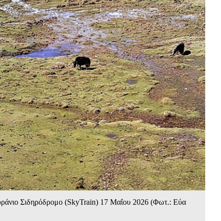
υράνιο Σιδηρόδρομο (SkyTrain) 17 Mαΐου 2026 (Φωτ.: Εύα