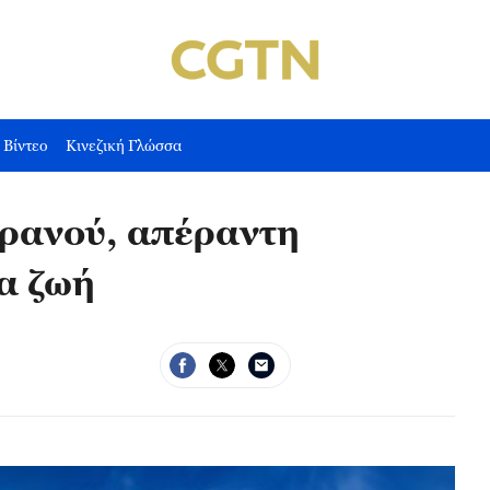
Βίντεο
Κινεζική Γλώσσα
υρανού, απέραντη
α ζωή