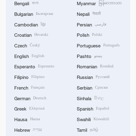
বাংলা
မြန်မာဘာသာ
Bengali
Myanmar
Български
नेपाली
Bulgarian
Nepali
ខ្មែរ
فارسی
Cambodian
Persian
Hrvatski
Polski
Croatian
Polish
Český
Português
Czech
Portuguese
English
پښتو
English
Pashto
Esperanto
Română
Esperanto
Romanian
Filipino
Русский
Filipino
Russian
Français
Српски
French
Serbian
Deutsch
සිංහල
German
Sinhala
Ελληνικά
Español
Greek
Spanish
Hausa
Kiswahili
Hausa
Swahili
עברית
தமிழ்
Hebrew
Tamil