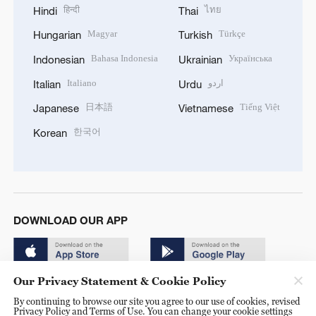
हिन्दी
ไทย
Hindi
Thai
Magyar
Türkçe
Hungarian
Turkish
Bahasa Indonesia
Українська
Indonesian
Ukrainian
Italiano
اردو
Italian
Urdu
日本語
Tiếng Việt
Japanese
Vietnamese
한국어
Korean
DOWNLOAD OUR APP
Our Privacy Statement & Cookie Policy
By continuing to browse our site you agree to our use of cookies, revised
Privacy Policy and Terms of Use. You can change your cookie settings