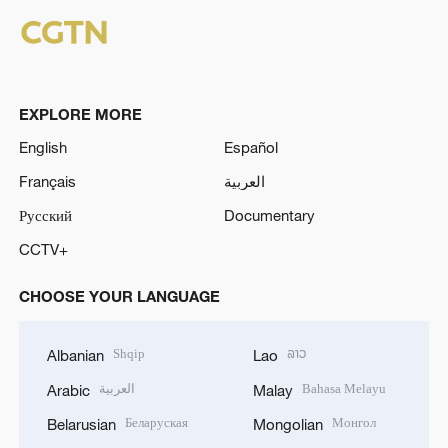
EXPLORE MORE
English
Español
Français
العربية
Русский
Documentary
CCTV+
CHOOSE YOUR LANGUAGE
Shqip
ລາວ
Albanian
Lao
العربية
Bahasa Melayu
Arabic
Malay
Беларуская
Монгол
Belarusian
Mongolian