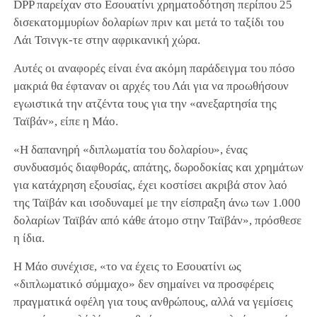
DPP παρείχαν στο Εσουατίνι χρηματοδότηση περίπου 25
δισεκατομμυρίων δολαρίων πριν και μετά το ταξίδι του
Λάι Τσινγκ-τε στην αφρικανική χώρα.
Αυτές οι αναφορές είναι ένα ακόμη παράδειγμα του πόσο
μακριά θα έφταναν οι αρχές του Λάι για να προωθήσουν
εγωιστικά την ατζέντα τους για την «ανεξαρτησία της
Ταϊβάν», είπε η Μάο.
«Η δαπανηρή «διπλωματία του δολαρίου», ένας
συνδυασμός διαφθοράς, απάτης, δωροδοκίας και χρημάτων
για κατάχρηση εξουσίας, έχει κοστίσει ακριβά στον λαό
της Ταϊβάν και ισοδυναμεί με την είσπραξη άνω των 1.000
δολαρίων Ταϊβάν από κάθε άτομο στην Ταϊβάν», πρόσθεσε
η ίδια.
Η Μάο συνέχισε, «το να έχεις το Εσουατίνι ως
«διπλωματικό σύμμαχο» δεν σημαίνει να προσφέρεις
πραγματικά οφέλη για τους ανθρώπους, αλλά να γεμίσεις