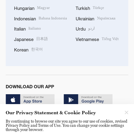
Magyar
Türkçe
Hungarian
Turkish
Bahasa Indonesia
Українська
Indonesian
Ukrainian
Italiano
اردو
Italian
Urdu
日本語
Tiếng Việt
Japanese
Vietnamese
한국어
Korean
DOWNLOAD OUR APP
Our Privacy Statement & Cookie Policy
By continuing to browse our site you agree to our use of cookies, revised
Privacy Policy and Terms of Use. You can change your cookie settings
through your browser.
© China Radio International.CRI. All Rights Reserved. 16A