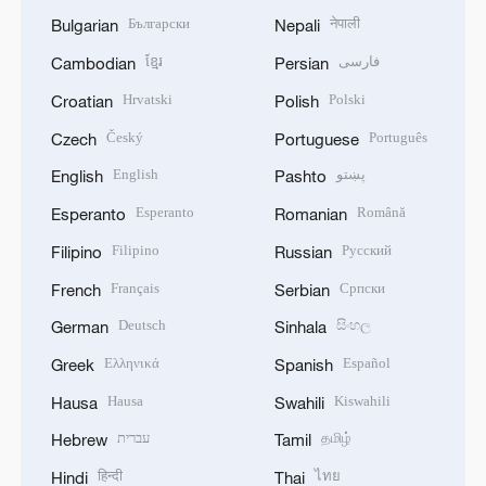
Български
नेपाली
Bulgarian
Nepali
ខ្មែរ
فارسی
Cambodian
Persian
Hrvatski
Polski
Croatian
Polish
Český
Português
Czech
Portuguese
English
پښتو
English
Pashto
Esperanto
Română
Esperanto
Romanian
Filipino
Русский
Filipino
Russian
Français
Српски
French
Serbian
Deutsch
සිංහල
German
Sinhala
Ελληνικά
Español
Greek
Spanish
Hausa
Kiswahili
Hausa
Swahili
עברית
தமிழ்
Hebrew
Tamil
हिन्दी
ไทย
Hindi
Thai