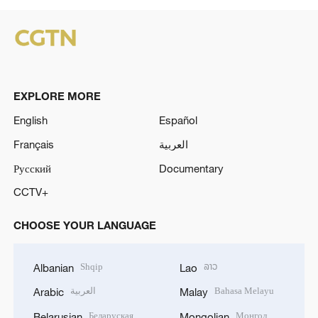
EXPLORE MORE
English
Español
Français
العربية
Русский
Documentary
CCTV+
CHOOSE YOUR LANGUAGE
Shqip
ລາວ
Albanian
Lao
العربية
Bahasa Melayu
Arabic
Malay
Беларуская
Монгол
Belarusian
Mongolian