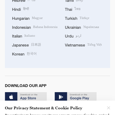
Hebrew
Tamil
हिन्दी
ไทย
Hindi
Thai
Magyar
Türkçe
Hungarian
Turkish
Bahasa Indonesia
Українська
Indonesian
Ukrainian
Italiano
اردو
Italian
Urdu
日本語
Tiếng Việt
Japanese
Vietnamese
한국어
Korean
DOWNLOAD OUR APP
Our Privacy Statement & Cookie Policy