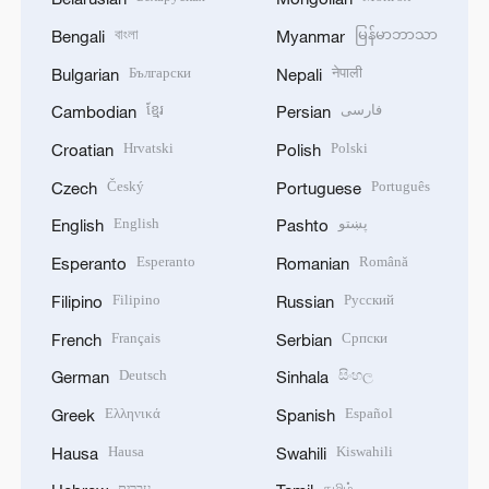
বাংলা
မြန်မာဘာသာ
Bengali
Myanmar
Български
नेपाली
Bulgarian
Nepali
ខ្មែរ
فارسی
Cambodian
Persian
Hrvatski
Polski
Croatian
Polish
Český
Português
Czech
Portuguese
English
پښتو
English
Pashto
Esperanto
Română
Esperanto
Romanian
Filipino
Русский
Filipino
Russian
Français
Српски
French
Serbian
Deutsch
සිංහල
German
Sinhala
Ελληνικά
Español
Greek
Spanish
Hausa
Kiswahili
Hausa
Swahili
עברית
தமிழ்