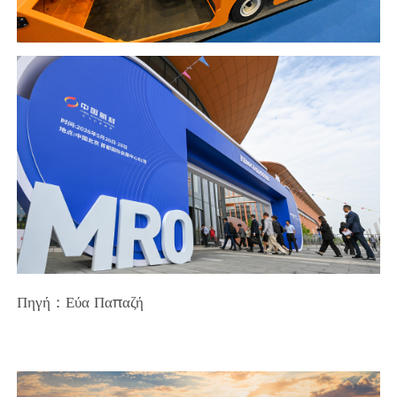
Πηγή：Εύα Παπαζή