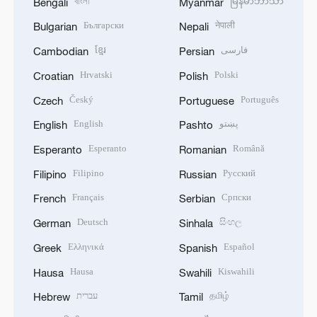
বাংলা
မြန်မာဘာသာ
Bengali
Myanmar
Български
नेपाली
Bulgarian
Nepali
ខ្មែរ
فارسی
Cambodian
Persian
Hrvatski
Polski
Croatian
Polish
Český
Português
Czech
Portuguese
English
پښتو
English
Pashto
Esperanto
Română
Esperanto
Romanian
Filipino
Русский
Filipino
Russian
Français
Српски
French
Serbian
Deutsch
සිංහල
German
Sinhala
Ελληνικά
Español
Greek
Spanish
Hausa
Kiswahili
Hausa
Swahili
עברית
தமிழ்
Hebrew
Tamil