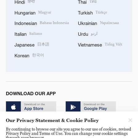
हिन्दी
ไทย
Hindi
Thai
Magyar
Türkçe
Hungarian
Turkish
Bahasa Indonesia
Українська
Indonesian
Ukrainian
Italiano
اردو
Italian
Urdu
日本語
Tiếng Việt
Japanese
Vietnamese
한국어
Korean
DOWNLOAD OUR APP
Our Privacy Statement & Cookie Policy
By continuing to browse our site you agree to our use of cookies, revised
Privacy Policy and Terms of Use. You can change your cookie settings
through your browser.