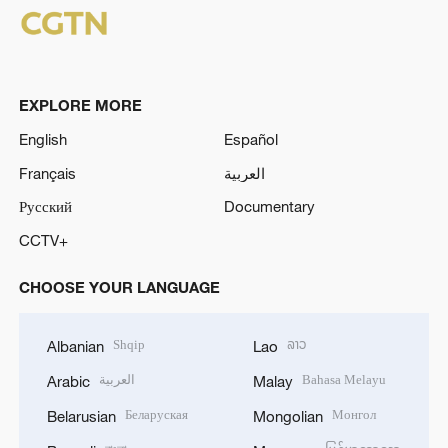
EXPLORE MORE
English
Español
Français
العربية
Русский
Documentary
CCTV+
CHOOSE YOUR LANGUAGE
Shqip
ລາວ
Albanian
Lao
العربية
Bahasa Melayu
Arabic
Malay
Беларуская
Монгол
Belarusian
Mongolian