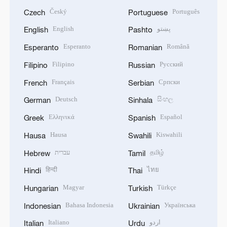
Český
Português
Czech
Portuguese
English
پښتو
English
Pashto
Esperanto
Română
Esperanto
Romanian
Filipino
Русский
Filipino
Russian
Français
Српски
French
Serbian
Deutsch
සිංහල
German
Sinhala
Ελληνικά
Español
Greek
Spanish
Hausa
Kiswahili
Hausa
Swahili
עברית
தமிழ்
Hebrew
Tamil
हिन्दी
ไทย
Hindi
Thai
Magyar
Türkçe
Hungarian
Turkish
Bahasa Indonesia
Українська
Indonesian
Ukrainian
Italiano
اردو
Italian
Urdu