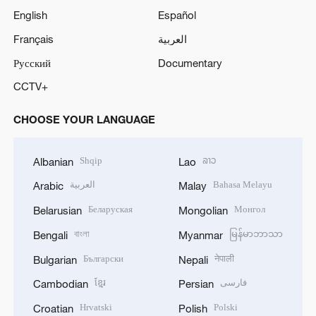
English
Español
Français
العربية
Русский
Documentary
CCTV+
CHOOSE YOUR LANGUAGE
Shqip
ລາວ
Albanian
Lao
العربية
Bahasa Melayu
Arabic
Malay
Беларуская
Монгол
Belarusian
Mongolian
বাংলা
မြန်မာဘာသာ
Bengali
Myanmar
Български
नेपाली
Bulgarian
Nepali
ខ្មែរ
فارسی
Cambodian
Persian
Hrvatski
Polski
Croatian
Polish