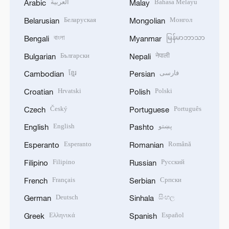
العربية
Bahasa Melayu
Arabic
Malay
Беларуская
Монгол
Belarusian
Mongolian
বাংলা
မြန်မာဘာသာ
Bengali
Myanmar
Български
नेपाली
Bulgarian
Nepali
ខ្មែរ
فارسی
Cambodian
Persian
Hrvatski
Polski
Croatian
Polish
Český
Português
Czech
Portuguese
English
پښتو
English
Pashto
Esperanto
Română
Esperanto
Romanian
Filipino
Русский
Filipino
Russian
Français
Српски
French
Serbian
Deutsch
සිංහල
German
Sinhala
Ελληνικά
Español
Greek
Spanish