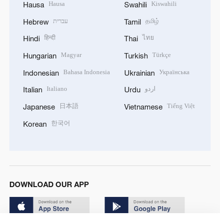
Hausa
Kiswahili
Hausa
Swahili
עברית
தமிழ்
Hebrew
Tamil
हिन्दी
ไทย
Hindi
Thai
Magyar
Türkçe
Hungarian
Turkish
Bahasa Indonesia
Українська
Indonesian
Ukrainian
Italiano
اردو
Italian
Urdu
日本語
Tiếng Việt
Japanese
Vietnamese
한국어
Korean
DOWNLOAD OUR APP