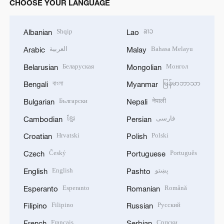
CHOOSE YOUR LANGUAGE
Shqip
ລາວ
Albanian
Lao
العربية
Bahasa Melayu
Arabic
Malay
Беларуская
Монгол
Belarusian
Mongolian
বাংলা
မြန်မာဘာသာ
Bengali
Myanmar
Български
नेपाली
Bulgarian
Nepali
ខ្មែរ
فارسی
Cambodian
Persian
Hrvatski
Polski
Croatian
Polish
Český
Português
Czech
Portuguese
English
پښتو
English
Pashto
Esperanto
Română
Esperanto
Romanian
Filipino
Русский
Filipino
Russian
Français
Српски
French
Serbian