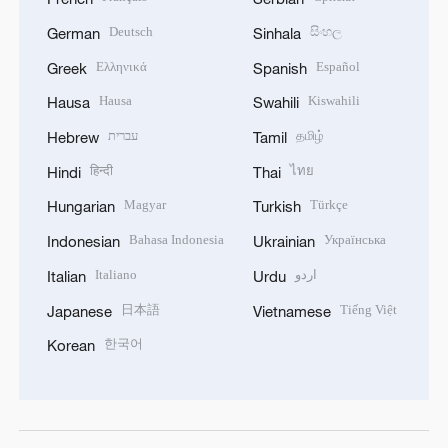
Deutsch
සිංහල
German
Sinhala
Ελληνικά
Español
Greek
Spanish
Hausa
Kiswahili
Hausa
Swahili
עברית
தமிழ்
Hebrew
Tamil
हिन्दी
ไทย
Hindi
Thai
Magyar
Türkçe
Hungarian
Turkish
Bahasa Indonesia
Українська
Indonesian
Ukrainian
Italiano
اردو
Italian
Urdu
日本語
Tiếng Việt
Japanese
Vietnamese
한국어
Korean