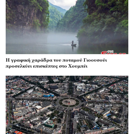
Η γραφική χαράδρα του ποταμού Γιοουσούι
προσελκύει επισκέπτες στο Χουμπέι