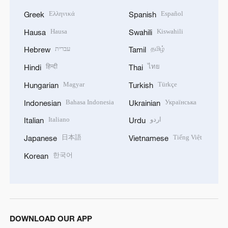
Ελληνικά
Español
Greek
Spanish
Hausa
Kiswahili
Hausa
Swahili
עברית
தமிழ்
Hebrew
Tamil
हिन्दी
ไทย
Hindi
Thai
Magyar
Türkçe
Hungarian
Turkish
Bahasa Indonesia
Українська
Indonesian
Ukrainian
Italiano
اردو
Italian
Urdu
日本語
Tiếng Việt
Japanese
Vietnamese
한국어
Korean
DOWNLOAD OUR APP