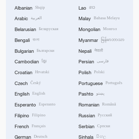
Shqip
ລາວ
Albanian
Lao
العربية
Bahasa Melayu
Arabic
Malay
Беларуская
Монгол
Belarusian
Mongolian
বাংলা
မြန်မာဘာသာ
Bengali
Myanmar
Български
नेपाली
Bulgarian
Nepali
ខ្មែរ
فارسی
Cambodian
Persian
Hrvatski
Polski
Croatian
Polish
Český
Português
Czech
Portuguese
English
پښتو
English
Pashto
Esperanto
Română
Esperanto
Romanian
Filipino
Русский
Filipino
Russian
Français
Српски
French
Serbian
Deutsch
සිංහල
German
Sinhala