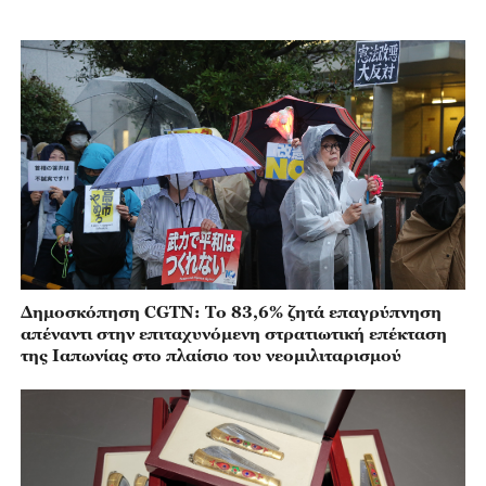
Δημοσκόπηση CGTN: Το 83,6% ζητά επαγρύπνηση
απέναντι στην επιταχυνόμενη στρατιωτική επέκταση
της Ιαπωνίας στο πλαίσιο του νεομιλιταρισμού