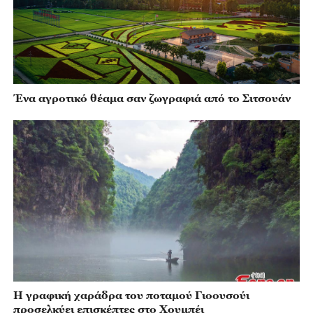
Ένα αγροτικό θέαμα σαν ζωγραφιά από το Σιτσουάν
Η γραφική χαράδρα του ποταμού Γιοουσούι
προσελκύει επισκέπτες στο Χουμπέι