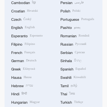
ខ្មែរ
فارسی
Cambodian
Persian
Hrvatski
Polski
Croatian
Polish
Český
Português
Czech
Portuguese
English
پښتو
English
Pashto
Esperanto
Română
Esperanto
Romanian
Filipino
Русский
Filipino
Russian
Français
Српски
French
Serbian
Deutsch
සිංහල
German
Sinhala
Ελληνικά
Español
Greek
Spanish
Hausa
Kiswahili
Hausa
Swahili
עברית
தமிழ்
Hebrew
Tamil
हिन्दी
ไทย
Hindi
Thai
Magyar
Türkçe
Hungarian
Turkish