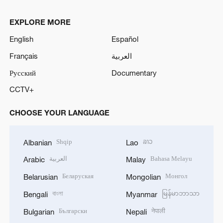
EXPLORE MORE
English
Español
Français
العربية
Русский
Documentary
CCTV+
CHOOSE YOUR LANGUAGE
Shqip
ລາວ
Albanian
Lao
العربية
Bahasa Melayu
Arabic
Malay
Беларуская
Монгол
Belarusian
Mongolian
বাংলা
မြန်မာဘာသာ
Bengali
Myanmar
Български
नेपाली
Bulgarian
Nepali