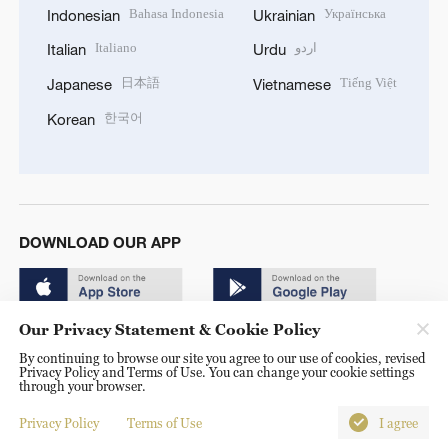
Bahasa Indonesia
Українська
Indonesian
Ukrainian
Italiano
اردو
Italian
Urdu
日本語
Tiếng Việt
Japanese
Vietnamese
한국어
Korean
DOWNLOAD OUR APP
Our Privacy Statement & Cookie Policy
By continuing to browse our site you agree to our use of cookies, revised
Privacy Policy and Terms of Use. You can change your cookie settings
through your browser.
© China Radio International.CRI. All Rights Reserved. 16A
Shijingshan Road, Beijing, China. 100040
Privacy Policy
Terms of Use
I agree