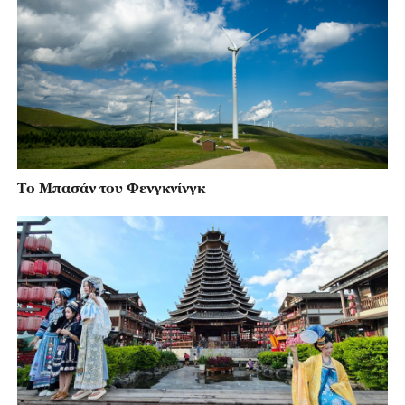
Το Μπασάν του Φενγκνίνγκ