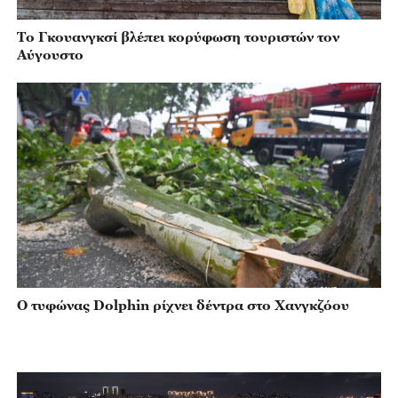
Το Γκουανγκσί βλέπει κορύφωση τουριστών τον
Αύγουστο
Ο τυφώνας Dolphin ρίχνει δέντρα στο Χανγκζόου