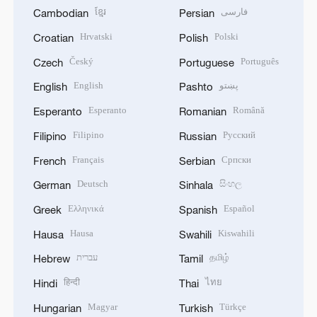
ខ្មែរ
فارسی
Cambodian
Persian
Hrvatski
Polski
Croatian
Polish
Český
Português
Czech
Portuguese
English
پښتو
English
Pashto
Esperanto
Română
Esperanto
Romanian
Filipino
Русский
Filipino
Russian
Français
Српски
French
Serbian
Deutsch
සිංහල
German
Sinhala
Ελληνικά
Español
Greek
Spanish
Hausa
Kiswahili
Hausa
Swahili
עברית
தமிழ்
Hebrew
Tamil
हिन्दी
ไทย
Hindi
Thai
Magyar
Türkçe
Hungarian
Turkish