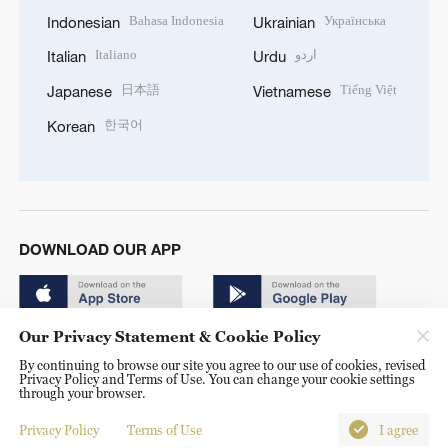
Bahasa Indonesia
Українська
Indonesian
Ukrainian
Italiano
اردو
Italian
Urdu
日本語
Tiếng Việt
Japanese
Vietnamese
한국어
Korean
DOWNLOAD OUR APP
Our Privacy Statement & Cookie Policy
By continuing to browse our site you agree to our use of cookies, revised
Privacy Policy and Terms of Use. You can change your cookie settings
through your browser.
© China Radio International.CRI. All Rights Reserved. 16A
Shijingshan Road, Beijing, China. 100040
Privacy Policy
Terms of Use
I agree