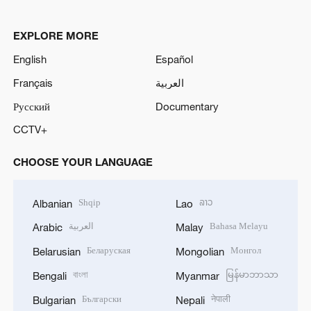
EXPLORE MORE
English
Español
Français
العربية
Русский
Documentary
CCTV+
CHOOSE YOUR LANGUAGE
Shqip
ລາວ
Albanian
Lao
العربية
Bahasa Melayu
Arabic
Malay
Беларуская
Монгол
Belarusian
Mongolian
বাংলা
မြန်မာဘာသာ
Bengali
Myanmar
Български
नेपाली
Bulgarian
Nepali