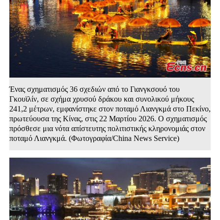
Ένας σχηματισμός 36 σχεδιών από το Γιανγκσουό του
Γκουϊλίν, σε σχήμα χρυσού δράκου και συνολικού μήκους
241,2 μέτρων, εμφανίστηκε στον ποταμό Λιανγκμά στο Πεκίνο,
πρωτεύουσα της Κίνας, στις 22 Μαρτίου 2026. Ο σχηματισμός
πρόσθεσε μια νότα απίστευτης πολιτιστικής κληρονομιάς στον
ποταμό Λιανγκμά. (Φωτογραφία/China News Service)