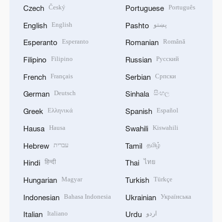
Český
Português
Czech
Portuguese
English
پښتو
English
Pashto
Esperanto
Română
Esperanto
Romanian
Filipino
Русский
Filipino
Russian
Français
Српски
French
Serbian
Deutsch
සිංහල
German
Sinhala
Ελληνικά
Español
Greek
Spanish
Hausa
Kiswahili
Hausa
Swahili
עברית
தமிழ்
Hebrew
Tamil
हिन्दी
ไทย
Hindi
Thai
Magyar
Türkçe
Hungarian
Turkish
Bahasa Indonesia
Українська
Indonesian
Ukrainian
Italiano
اردو
Italian
Urdu