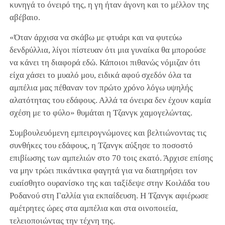
κυνηγά το όνειρό της, η γη ήταν άγονη και το μέλλον της
αβέβαιο.
«Όταν άρχισα να σκάβω με φτυάρι και να φυτεύω
δενδρύλλια, λίγοι πίστευαν ότι μια γυναίκα θα μπορούσε
να κάνει τη διαφορά εδώ. Κάποιοι πιθανώς νόμιζαν ότι
είχα χάσει το μυαλό μου, ειδικά αφού σχεδόν όλα τα
αμπέλια μας πέθαναν τον πρώτο χρόνο λόγω υψηλής
αλατότητας του εδάφους. Αλλά τα όνειρα δεν έχουν καμία
σχέση με το φύλο» θυμάται η Τζανγκ χαμογελώντας.
Συμβουλευόμενη εμπειρογνώμονες και βελτιώνοντας τις
συνθήκες του εδάφους, η Τζανγκ αύξησε το ποσοστό
επιβίωσης των αμπελιών στο 70 τοις εκατό. Άρχισε επίσης
να μην τρώει πικάντικα φαγητά για να διατηρήσει τον
ευαίσθητο ουρανίσκο της και ταξίδεψε στην Κοιλάδα του
Ροδανού στη Γαλλία για εκπαίδευση. Η Τζανγκ αφιέρωσε
αμέτρητες ώρες στα αμπέλια και στα οινοποιεία,
τελειοποιώντας την τέχνη της.