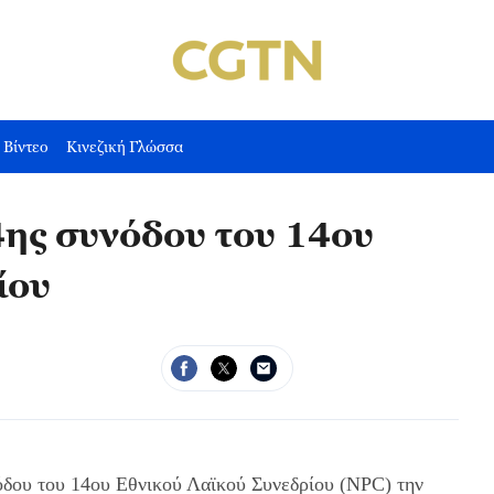
Βίντεο
Κινεζική Γλώσσα
4ης συνόδου του 14ου
ίου
δου του 14ου Εθνικού Λαϊκού Συνεδρίου (NPC) την