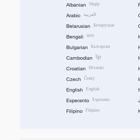
Albanian
Shqip
Arabic
العربية
Belarusian
Беларуская
Bengali
বাংলা
Bulgarian
Български
Cambodian
ខ្មែរ
Croatian
Hrvatski
Czech
Český
English
English
Esperanto
Esperanto
Filipino
Filipino