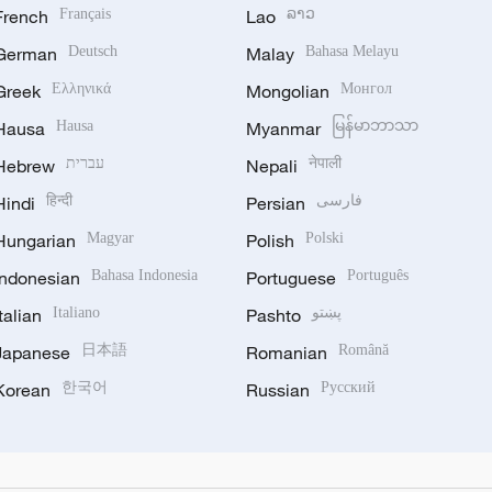
French
Français
Lao
ລາວ
German
Deutsch
Malay
Bahasa Melayu
Greek
Ελληνικά
Mongolian
Монгол
Hausa
Hausa
Myanmar
မြန်မာဘာသာ
Hebrew
עברית
Nepali
नेपाली
Hindi
हिन्दी
Persian
فارسی
Hungarian
Magyar
Polish
Polski
Indonesian
Bahasa Indonesia
Portuguese
Português
Italian
Italiano
Pashto
پښتو
Japanese
日本語
Romanian
Română
Korean
한국어
Russian
Русский