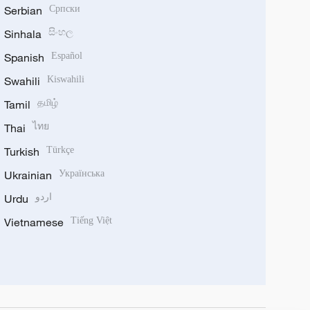
Serbian
Српски
Sinhala
සිංහල
Spanish
Español
Swahili
Kiswahili
Tamil
தமிழ்
Thai
ไทย
Turkish
Türkçe
Ukrainian
Українська
Urdu
اردو
Vietnamese
Tiếng Việt