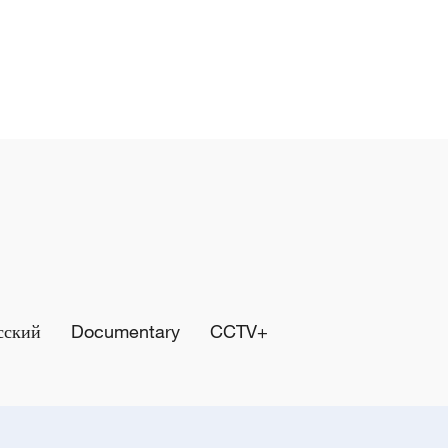
сский
Documentary
CCTV+