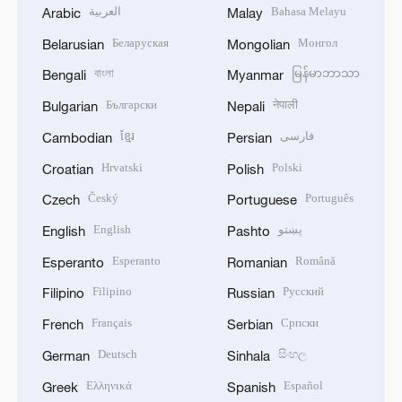
العربية
Bahasa Melayu
Arabic
Malay
Беларуская
Монгол
Belarusian
Mongolian
বাংলা
မြန်မာဘာသာ
Bengali
Myanmar
Български
नेपाली
Bulgarian
Nepali
ខ្មែរ
فارسی
Cambodian
Persian
Hrvatski
Polski
Croatian
Polish
Český
Português
Czech
Portuguese
English
پښتو
English
Pashto
Esperanto
Română
Esperanto
Romanian
Filipino
Русский
Filipino
Russian
Français
Српски
French
Serbian
Deutsch
සිංහල
German
Sinhala
Ελληνικά
Español
Greek
Spanish