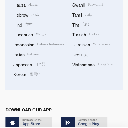
Hausa
Kiswahili
Hausa
Swahili
עברית
தமிழ்
Hebrew
Tamil
हिन्दी
ไทย
Hindi
Thai
Magyar
Türkçe
Hungarian
Turkish
Bahasa Indonesia
Українська
Indonesian
Ukrainian
Italiano
اردو
Italian
Urdu
日本語
Tiếng Việt
Japanese
Vietnamese
한국어
Korean
DOWNLOAD OUR APP