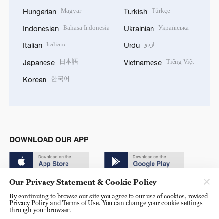
Magyar
Türkçe
Hungarian
Turkish
Bahasa Indonesia
Українська
Indonesian
Ukrainian
Italiano
اردو
Italian
Urdu
日本語
Tiếng Việt
Japanese
Vietnamese
한국어
Korean
DOWNLOAD OUR APP
Our Privacy Statement & Cookie Policy
By continuing to browse our site you agree to our use of cookies, revised
Privacy Policy and Terms of Use. You can change your cookie settings
through your browser.
© China Radio International.CRI. All Rights Reserved. 16A