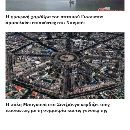
Η γραφική χαράδρα του ποταμού Γιοουσούι
προσελκύει επισκέπτες στο Χουμπέι
Η πόλη Μπαγκουά στο Σιντζιάνγκ κερδίζει τους
επισκέπτες με τη συμμετρία και τις γεύσεις της