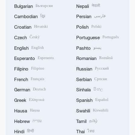
Български
नेपाली
Bulgarian
Nepali
ខ្មែរ
فارسی
Cambodian
Persian
Hrvatski
Polski
Croatian
Polish
Český
Português
Czech
Portuguese
English
پښتو
English
Pashto
Esperanto
Română
Esperanto
Romanian
Filipino
Русский
Filipino
Russian
Français
Српски
French
Serbian
Deutsch
සිංහල
German
Sinhala
Ελληνικά
Español
Greek
Spanish
Hausa
Kiswahili
Hausa
Swahili
עברית
தமிழ்
Hebrew
Tamil
हिन्दी
ไทย
Hindi
Thai