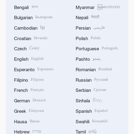
বাংলা
မြန်မာဘာသာ
Bengali
Myanmar
Български
नेपाली
Bulgarian
Nepali
ខ្មែរ
فارسی
Cambodian
Persian
Hrvatski
Polski
Croatian
Polish
Český
Português
Czech
Portuguese
English
پښتو
English
Pashto
Esperanto
Română
Esperanto
Romanian
Filipino
Русский
Filipino
Russian
Français
Српски
French
Serbian
Deutsch
සිංහල
German
Sinhala
Ελληνικά
Español
Greek
Spanish
Hausa
Kiswahili
Hausa
Swahili
עברית
தமிழ்
Hebrew
Tamil