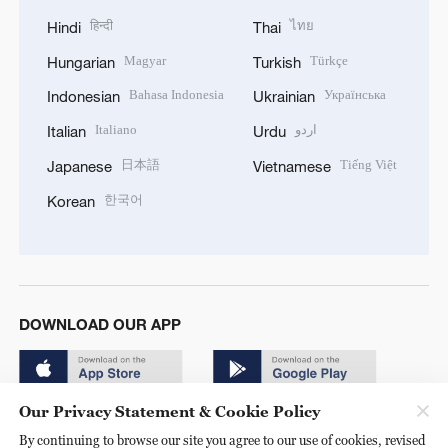
हिन्दी
ไทย
Hindi
Thai
Magyar
Türkçe
Hungarian
Turkish
Bahasa Indonesia
Українська
Indonesian
Ukrainian
Italiano
اردو
Italian
Urdu
日本語
Tiếng Việt
Japanese
Vietnamese
한국어
Korean
DOWNLOAD OUR APP
Our Privacy Statement & Cookie Policy
By continuing to browse our site you agree to our use of cookies, revised