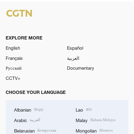
EXPLORE MORE
English
Español
Français
العربية
Русский
Documentary
CCTV+
CHOOSE YOUR LANGUAGE
Shqip
ລາວ
Albanian
Lao
العربية
Bahasa Melayu
Arabic
Malay
Беларуская
Монгол
Belarusian
Mongolian