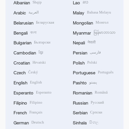
Arabic
Malay
Беларуская
Монгол
Belarusian
Mongolian
বাংলা
မြန်မာဘာသာ
Bengali
Myanmar
Български
नेपाली
Bulgarian
Nepali
ខ្មែរ
فارسی
Cambodian
Persian
Hrvatski
Polski
Croatian
Polish
Český
Português
Czech
Portuguese
English
پښتو
English
Pashto
Esperanto
Română
Esperanto
Romanian
Filipino
Русский
Filipino
Russian
Français
Српски
French
Serbian
Deutsch
සිංහල
German
Sinhala
Ελληνικά
Español
Greek
Spanish