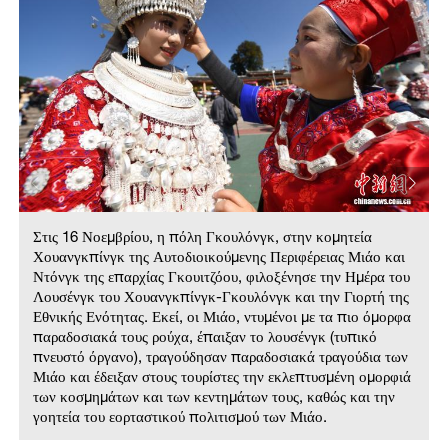
Στις 16 Νοεμβρίου, η πόλη Γκουλόνγκ, στην κομητεία
Χουανγκπίνγκ της Αυτοδιοικούμενης Περιφέρειας Μιάο και
Ντόνγκ της επαρχίας Γκουιτζόου, φιλοξένησε την Ημέρα του
Λουσένγκ του Χουανγκπίνγκ-Γκουλόνγκ και την Γιορτή της
Εθνικής Ενότητας. Εκεί, οι Μιάο, ντυμένοι με τα πιο όμορφα
παραδοσιακά τους ρούχα, έπαιξαν το λουσένγκ (τυπικό
πνευστό όργανο), τραγούδησαν παραδοσιακά τραγούδια των
Μιάο και έδειξαν στους τουρίστες την εκλεπτυσμένη ομορφιά
των κοσμημάτων και των κεντημάτων τους, καθώς και την
γοητεία του εορταστικού πολιτισμού των Μιάο.
Πηγή：Εύα Παπαζή