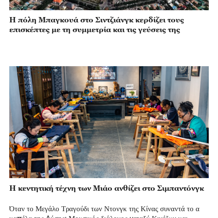
επισκέπτες με τη συμμετρία και τις γεύσεις της
Η κεντητική τέχνη των Μιάο ανθίζει στο Σιμπαντόνγκ
Όταν το Μεγάλο Τραγούδι των Ντονγκ της Κίνας συναντά το α
καπέλα της Δύσης: Μουσικός διάλογος μεταξύ Κινέζων και
Αμερικανών νέων στο Γκουιτζόου της ΝΔ Κίνας