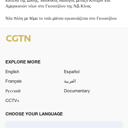
Νέα πόλη με θέμα το τσάι μάτσα εγκαινιάζεται στο Γκουιτζόου
EXPLORE MORE
English
Español
Français
العربية
Русский
Documentary
CCTV+
CHOOSE YOUR LANGUAGE
Shqip
ລາວ
Albanian
Lao
العربية
Bahasa Melayu