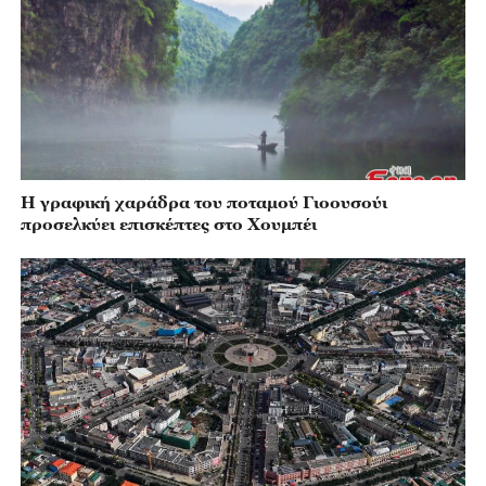
Η γραφική χαράδρα του ποταμού Γιοουσούι
προσελκύει επισκέπτες στο Χουμπέι
Η πόλη Μπαγκουά στο Σιντζιάνγκ κερδίζει τους