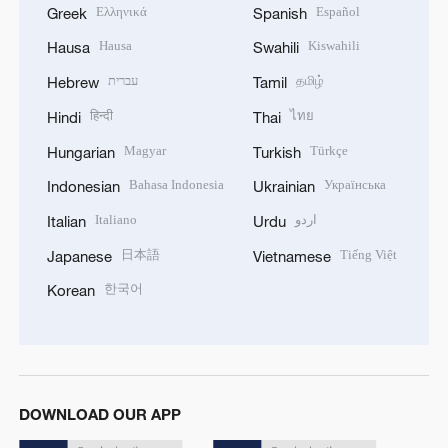
Hausa
Kiswahili
Hausa
Swahili
עברית
தமிழ்
Hebrew
Tamil
हिन्दी
ไทย
Hindi
Thai
Magyar
Türkçe
Hungarian
Turkish
Bahasa Indonesia
Українська
Indonesian
Ukrainian
Italiano
اردو
Italian
Urdu
日本語
Tiếng Việt
Japanese
Vietnamese
한국어
Korean
DOWNLOAD OUR APP