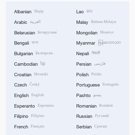
Shqip
ລາວ
Albanian
Lao
العربية
Bahasa Melayu
Arabic
Malay
Беларуская
Монгол
Belarusian
Mongolian
বাংলা
မြန်မာဘာသာ
Bengali
Myanmar
Български
नेपाली
Bulgarian
Nepali
ខ្មែរ
فارسی
Cambodian
Persian
Hrvatski
Polski
Croatian
Polish
Český
Português
Czech
Portuguese
English
پښتو
English
Pashto
Esperanto
Română
Esperanto
Romanian
Filipino
Русский
Filipino
Russian
Français
Српски
French
Serbian