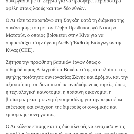
συνεργασία με τη Σερβία για να προσφέρει περισσότερα
οφέλη στους λαούς και των δύο εθνών.
Ο Λι είπε τα παραπάνω στη Σαγκάη κατά τη διάρκεια της
συνάντησής του με τον Σέρβο Πρωθυπουργό Ντιούρο
Ματσούτ, ο οποίος βρίσκεται στην Κίνα για να
συμμετάσχει στην όγδοη Διεθνή Έκθεση Εισαγωγών της
Κίνας (CIIE).
Ζήτησε την προώθηση βασικών έργων όπως ο
σιδηρόδρομος Βελιγραδίου-Βουδαπέστης στο πλαίσιο της
υψηλής ποιότητας συνεργασίας Ζώνης και Δρόμου, και την
αξιοποίηση του δυναμικού σε αναδυόμενους τομείς, όπως
η τεχνολογική καινοτομία, η πράσινη οικονομία, η
βιοϊατρική και η τεχνητή νοημοσύνη, για την περαιτέρω
επέκταση και ενίσχυση της διμερούς οικονομικής και
εμπορικής συνεργασίας.
Ο Λι κάλεσε επίσης και τις δύο πλευρές να ενισχύσουν τις
ανταλλαγές στον πολιτισμό, τον τουρισμό, την εκπαίδευση