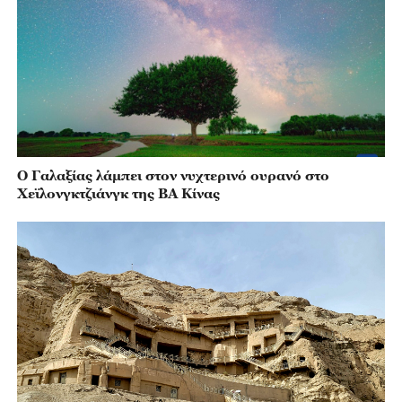
Ο Γαλαξίας λάμπει στον νυχτερινό ουρανό στο
Χεϊλονγκτζιάνγκ της ΒΑ Κίνας