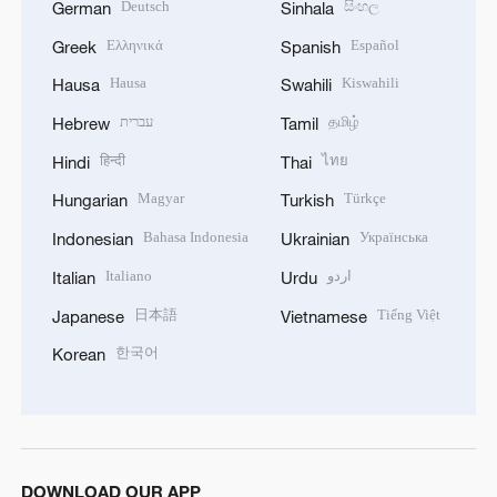
Deutsch
සිංහල
German
Sinhala
Ελληνικά
Español
Greek
Spanish
Hausa
Kiswahili
Hausa
Swahili
עברית
தமிழ்
Hebrew
Tamil
हिन्दी
ไทย
Hindi
Thai
Magyar
Türkçe
Hungarian
Turkish
Bahasa Indonesia
Українська
Indonesian
Ukrainian
Italiano
اردو
Italian
Urdu
日本語
Tiếng Việt
Japanese
Vietnamese
한국어
Korean
DOWNLOAD OUR APP