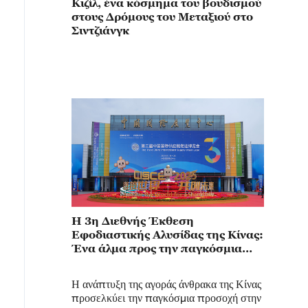
Κιζίλ, ένα κόσμημα του βουδισμού
στους Δρόμους του Μεταξιού στο
Σιντζιάνγκ
Η 3η Διεθνής Έκθεση
Εφοδιαστικής Αλυσίδας της Κίνας:
Ένα άλμα προς την παγκόσμια
βιομηχανική βιωσιμότητα
Η ανάπτυξη της αγοράς άνθρακα της Κίνας
προσελκύει την παγκόσμια προσοχή στην