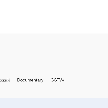
сский
Documentary
CCTV+