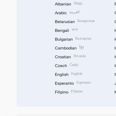
Albanian
Shqip
Arabic
العربية
Belarusian
Беларуская
Bengali
বাংলা
Bulgarian
Български
Cambodian
ខ្មែរ
Croatian
Hrvatski
Czech
Český
English
English
Esperanto
Esperanto
Filipino
Filipino