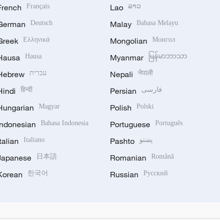
French
Français
Lao
ລາວ
German
Deutsch
Malay
Bahasa Melayu
Greek
Ελληνικά
Mongolian
Монгол
Hausa
Hausa
Myanmar
မြန်မာဘာသာ
Hebrew
עברית
Nepali
नेपाली
Hindi
हिन्दी
Persian
فارسی
Hungarian
Magyar
Polish
Polski
Indonesian
Bahasa Indonesia
Portuguese
Português
Italian
Italiano
Pashto
پښتو
Japanese
日本語
Romanian
Română
Korean
한국어
Russian
Русский