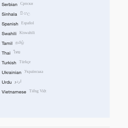
Serbian
Српски
Sinhala
සිංහල
Spanish
Español
Swahili
Kiswahili
Tamil
தமிழ்
Thai
ไทย
Turkish
Türkçe
Ukrainian
Українська
Urdu
اردو
Vietnamese
Tiếng Việt