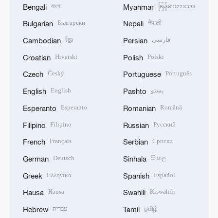
বাংলা
မြန်မာဘာသာ
Bengali
Myanmar
Български
नेपाली
Bulgarian
Nepali
ខ្មែរ
فارسی
Cambodian
Persian
Hrvatski
Polski
Croatian
Polish
Český
Português
Czech
Portuguese
English
پښتو
English
Pashto
Esperanto
Română
Esperanto
Romanian
Filipino
Русский
Filipino
Russian
Français
Српски
French
Serbian
Deutsch
සිංහල
German
Sinhala
Ελληνικά
Español
Greek
Spanish
Hausa
Kiswahili
Hausa
Swahili
עברית
தமிழ்
Hebrew
Tamil