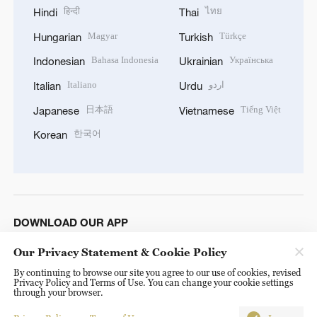
हिन्दी
ไทย
Hindi
Thai
Magyar
Türkçe
Hungarian
Turkish
Bahasa Indonesia
Українська
Indonesian
Ukrainian
Italiano
اردو
Italian
Urdu
日本語
Tiếng Việt
Japanese
Vietnamese
한국어
Korean
DOWNLOAD OUR APP
Our Privacy Statement & Cookie Policy
By continuing to browse our site you agree to our use of cookies, revised
Privacy Policy and Terms of Use. You can change your cookie settings
through your browser.