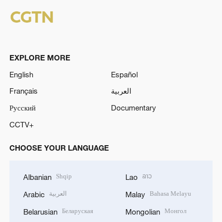
EXPLORE MORE
English
Español
Français
العربية
Русский
Documentary
CCTV+
CHOOSE YOUR LANGUAGE
Shqip
ລາວ
Albanian
Lao
العربية
Bahasa Melayu
Arabic
Malay
Беларуская
Монгол
Belarusian
Mongolian