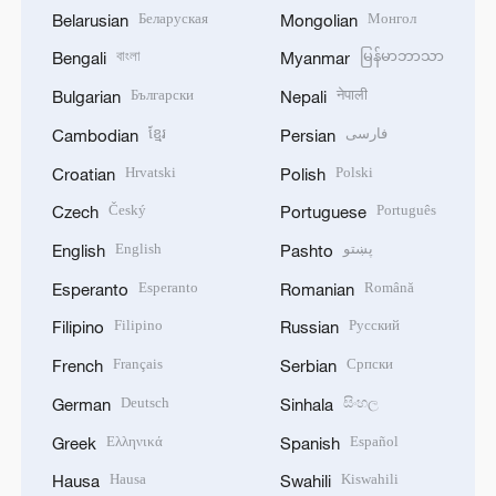
Беларуская
Монгол
Belarusian
Mongolian
বাংলা
မြန်မာဘာသာ
Bengali
Myanmar
Български
नेपाली
Bulgarian
Nepali
ខ្មែរ
فارسی
Cambodian
Persian
Hrvatski
Polski
Croatian
Polish
Český
Português
Czech
Portuguese
English
پښتو
English
Pashto
Esperanto
Română
Esperanto
Romanian
Filipino
Русский
Filipino
Russian
Français
Српски
French
Serbian
Deutsch
සිංහල
German
Sinhala
Ελληνικά
Español
Greek
Spanish
Hausa
Kiswahili
Hausa
Swahili