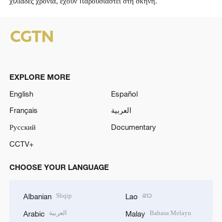
χιλιάδες χρόνια, έχουν παρουσιαστεί στη σκηνή.
EXPLORE MORE
English
Español
Français
العربية
Русский
Documentary
CCTV+
CHOOSE YOUR LANGUAGE
Shqip
ລາວ
Albanian
Lao
العربية
Bahasa Melayu
Arabic
Malay