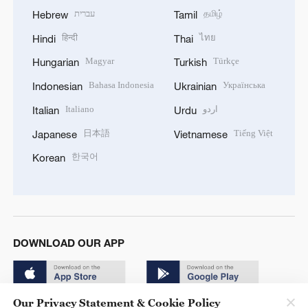
עברית
தமிழ்
Hebrew
Tamil
हिन्दी
ไทย
Hindi
Thai
Magyar
Türkçe
Hungarian
Turkish
Bahasa Indonesia
Українська
Indonesian
Ukrainian
Italiano
اردو
Italian
Urdu
日本語
Tiếng Việt
Japanese
Vietnamese
한국어
Korean
DOWNLOAD OUR APP
Our Privacy Statement & Cookie Policy