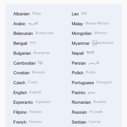
Shqip
ລາວ
Albanian
Lao
العربية
Bahasa Melayu
Arabic
Malay
Беларуская
Монгол
Belarusian
Mongolian
বাংলা
မြန်မာဘာသာ
Bengali
Myanmar
Български
नेपाली
Bulgarian
Nepali
ខ្មែរ
فارسی
Cambodian
Persian
Hrvatski
Polski
Croatian
Polish
Český
Português
Czech
Portuguese
English
پښتو
English
Pashto
Esperanto
Română
Esperanto
Romanian
Filipino
Русский
Filipino
Russian
Français
Српски
French
Serbian