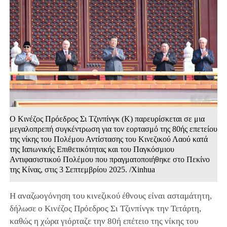
Ο Κινέζος Πρόεδρος Σι Τζινπίνγκ (Κ) παρευρίσκεται σε μια
μεγαλοπρεπή συγκέντρωση για τον εορτασμό της 80ής επετείου
της νίκης του Πολέμου Αντίστασης του Κινεζικού Λαού κατά
της Ιαπωνικής Επιθετικότητας και του Παγκόσμιου
Αντιφασιστικού Πολέμου που πραγματοποιήθηκε στο Πεκίνο
της Κίνας, στις 3 Σεπτεμβρίου 2025. /Xinhua
Η αναζωογόνηση του κινεζικού έθνους είναι ασταμάτητη,
δήλωσε ο Κινέζος Πρόεδρος Σι Τζινπίνγκ την Τετάρτη,
καθώς η χώρα γιόρταζε την 80ή επέτειο της νίκης του