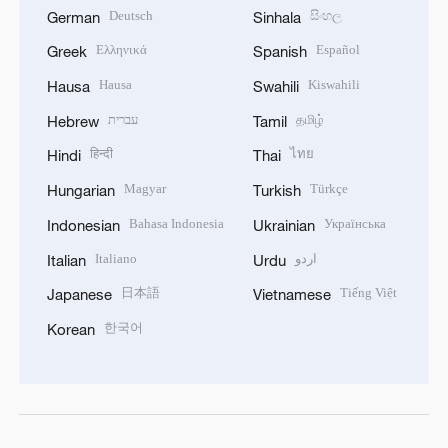
Deutsch
සිංහල
German
Sinhala
Ελληνικά
Español
Greek
Spanish
Hausa
Kiswahili
Hausa
Swahili
עברית
தமிழ்
Hebrew
Tamil
हिन्दी
ไทย
Hindi
Thai
Magyar
Türkçe
Hungarian
Turkish
Bahasa Indonesia
Українська
Indonesian
Ukrainian
Italiano
اردو
Italian
Urdu
日本語
Tiếng Việt
Japanese
Vietnamese
한국어
Korean