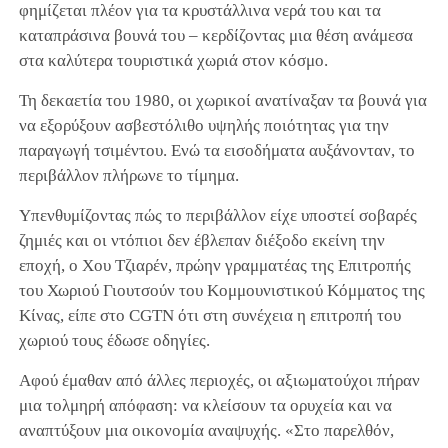
φημίζεται πλέον για τα κρυστάλλινα νερά του και τα
καταπράσινα βουνά του – κερδίζοντας μια θέση ανάμεσα
στα καλύτερα τουριστικά χωριά στον κόσμο.
Τη δεκαετία του 1980, οι χωρικοί ανατίναξαν τα βουνά για
να εξορύξουν ασβεστόλιθο υψηλής ποιότητας για την
παραγωγή τσιμέντου. Ενώ τα εισοδήματα αυξάνονταν, το
περιβάλλον πλήρωνε το τίμημα.
Υπενθυμίζοντας πώς το περιβάλλον είχε υποστεί σοβαρές
ζημιές και οι ντόπιοι δεν έβλεπαν διέξοδο εκείνη την
εποχή, ο Χου Τζιαρέν, πρώην γραμματέας της Επιτροπής
του Χωριού Γιουτσούν του Κομμουνιστικού Κόμματος της
Κίνας, είπε στο CGTN ότι στη συνέχεια η επιτροπή του
χωριού τους έδωσε οδηγίες.
Αφού έμαθαν από άλλες περιοχές, οι αξιωματούχοι πήραν
μια τολμηρή απόφαση: να κλείσουν τα ορυχεία και να
αναπτύξουν μια οικονομία αναψυχής. «Στο παρελθόν,