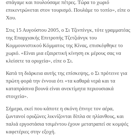
σπάγαμε και πουλούσαμε πέτρες. Τώρα το χωριό
επικεντρώνεται στον τουρισμό. Πουλάμε το τοπίο», είπε ο
Χου.
Στις 15 Αυγούστου 2005, ο Σι Τζινπίνγκ, τότε γραμματέας
της Επαρχιακής Επιτροπής Τζετζιάνγκ του
Κομμουνιστικού Κόμματος της Κίνας, επισκέφθηκε το
χωριό. «Είναι μια εξαιρετική κίνηση εκ μέρους σας να
κλείσετε τα ορυχεία», είπε ο Σι.
Κατά τη διάρκεια αυτής της επίσκεψης, ο Σι πρότεινε για
πρώτη φορά την έννοια ότι «τα καθαρά νερά και τα
καταπράσινα βουνά είναι ανεκτίμητα περιουσιακά
στοιχεία».
Σήμερα, εκεί που κάποτε η σκόνη έπνιγε τον αέρα,
ζωντανοί ορυζώνες λικνίζονται δίπλα σε ηλίανθους, και
παλιά εργοστάσια τσιμέντου έχουν μετατραπεί σε κομψές
καφετέριες στην εξοχή.