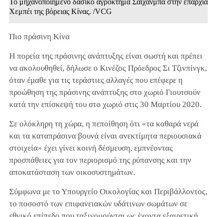
Το μηχανοποιημένο δασικό αγρόκτημα Σαϊχανμπά στην επαρχία
Χεμπέι της βόρειας Κίνας. /VCG
Πιο πράσινη Κίνα
Η πορεία της πράσινης ανάπτυξης είναι σωστή και πρέπει
να ακολουθηθεί, δήλωσε ο Κινέζος Πρόεδρος Σι Τζινπίνγκ,
όταν έμαθε για τις τεράστιες αλλαγές που επέφερε η
προώθηση της πράσινης ανάπτυξης στο χωριό Γιουτσούν
κατά την επίσκεψή του στο χωριό στις 30 Μαρτίου 2020.
Σε ολόκληρη τη χώρα, η πεποίθηση ότι «τα καθαρά νερά
και τα καταπράσινα βουνά είναι ανεκτίμητα περιουσιακά
στοιχεία» έχει γίνει κοινή δέσμευση, εμπνέοντας
προσπάθειες για τον περιορισμό της ρύπανσης και την
αποκατάσταση των οικοσυστημάτων.
Σύμφωνα με το Υπουργείο Οικολογίας και Περιβάλλοντος,
το ποσοστό των επιφανειακών υδάτινων σωμάτων σε
εθνικό επίπεδο που ταξινομούνται ως έχοντα εξαιρετική