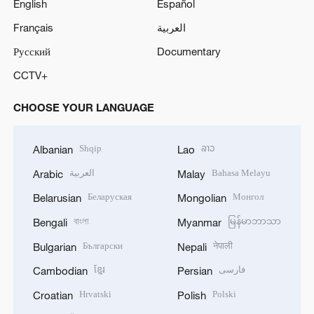
English
Español
Français
العربية
Русский
Documentary
CCTV+
CHOOSE YOUR LANGUAGE
Shqip
ລາວ
Albanian
Lao
العربية
Bahasa Melayu
Arabic
Malay
Беларуская
Монгол
Belarusian
Mongolian
বাংলা
မြန်မာဘာသာ
Bengali
Myanmar
Български
नेपाली
Bulgarian
Nepali
ខ្មែរ
فارسی
Cambodian
Persian
Hrvatski
Polski
Croatian
Polish