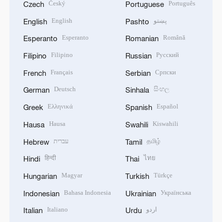
Český
Português
Czech
Portuguese
English
پښتو
English
Pashto
Esperanto
Română
Esperanto
Romanian
Filipino
Русский
Filipino
Russian
Français
Српски
French
Serbian
Deutsch
සිංහල
German
Sinhala
Ελληνικά
Español
Greek
Spanish
Hausa
Kiswahili
Hausa
Swahili
עברית
தமிழ்
Hebrew
Tamil
हिन्दी
ไทย
Hindi
Thai
Magyar
Türkçe
Hungarian
Turkish
Bahasa Indonesia
Українська
Indonesian
Ukrainian
Italiano
اردو
Italian
Urdu