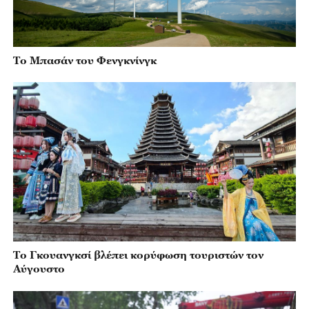
Το Μπασάν του Φενγκνίνγκ
Το Γκουανγκσί βλέπει κορύφωση τουριστών τον
Αύγουστο