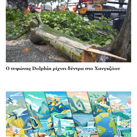
Ο τυφώνας Dolphin ρίχνει δέντρα στο Χανγκζόου