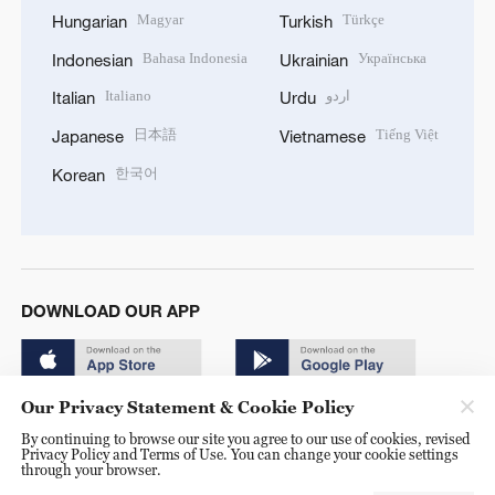
Magyar
Türkçe
Hungarian
Turkish
Bahasa Indonesia
Українська
Indonesian
Ukrainian
Italiano
اردو
Italian
Urdu
日本語
Tiếng Việt
Japanese
Vietnamese
한국어
Korean
DOWNLOAD OUR APP
Our Privacy Statement & Cookie Policy
By continuing to browse our site you agree to our use of cookies, revised
Privacy Policy and Terms of Use. You can change your cookie settings
through your browser.
© China Radio International.CRI. All Rights Reserved. 16A