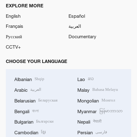
EXPLORE MORE
English
Español
Français
العربية
Русский
Documentary
CCTV+
CHOOSE YOUR LANGUAGE
Shqip
ລາວ
Albanian
Lao
العربية
Bahasa Melayu
Arabic
Malay
Беларуская
Монгол
Belarusian
Mongolian
বাংলা
မြန်မာဘာသာ
Bengali
Myanmar
Български
नेपाली
Bulgarian
Nepali
ខ្មែរ
فارسی
Cambodian
Persian