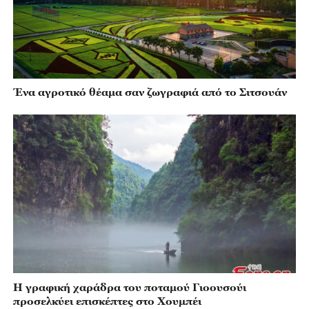
Ένα αγροτικό θέαμα σαν ζωγραφιά από το Σιτσουάν
Η γραφική χαράδρα του ποταμού Γιοουσούι
προσελκύει επισκέπτες στο Χουμπέι