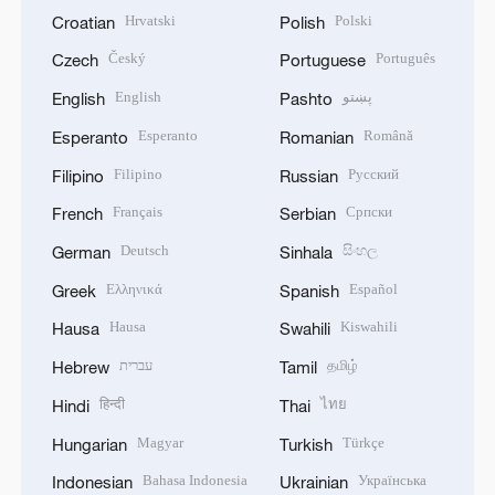
Hrvatski
Polski
Croatian
Polish
Český
Português
Czech
Portuguese
English
پښتو
English
Pashto
Esperanto
Română
Esperanto
Romanian
Filipino
Русский
Filipino
Russian
Français
Српски
French
Serbian
Deutsch
සිංහල
German
Sinhala
Ελληνικά
Español
Greek
Spanish
Hausa
Kiswahili
Hausa
Swahili
עברית
தமிழ்
Hebrew
Tamil
हिन्दी
ไทย
Hindi
Thai
Magyar
Türkçe
Hungarian
Turkish
Bahasa Indonesia
Українська
Indonesian
Ukrainian