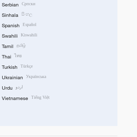
Serbian
Српски
Sinhala
සිංහල
Spanish
Español
Swahili
Kiswahili
Tamil
தமிழ்
Thai
ไทย
Turkish
Türkçe
Ukrainian
Українська
Urdu
اردو
Vietnamese
Tiếng Việt