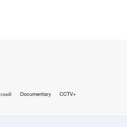
сский
Documentary
CCTV+