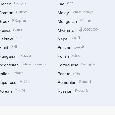
French
Français
Lao
ລາວ
German
Deutsch
Malay
Bahasa Melayu
Greek
Ελληνικά
Mongolian
Монгол
Hausa
Hausa
Myanmar
မြန်မာဘာသာ
Hebrew
עברית
Nepali
नेपाली
Hindi
हिन्दी
Persian
فارسی
Hungarian
Magyar
Polish
Polski
Indonesian
Bahasa Indonesia
Portuguese
Português
Italian
Italiano
Pashto
پښتو
Japanese
日本語
Romanian
Română
Korean
한국어
Russian
Русский