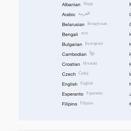
Albanian
Shqip
Arabic
العربية
Belarusian
Беларуская
Bengali
বাংলা
Bulgarian
Български
Cambodian
ខ្មែរ
Croatian
Hrvatski
Czech
Český
English
English
Esperanto
Esperanto
Filipino
Filipino