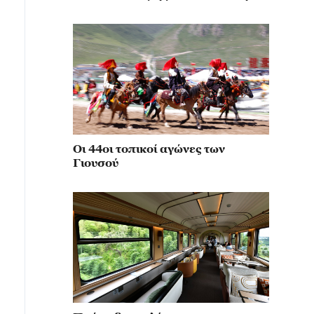
κίνηση για την αναβίωση του
μιλιταρισμού
Οι 44οι τοπικοί αγώνες των
Γιουσού