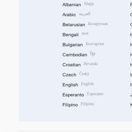
Albanian
Shqip
Arabic
العربية
Belarusian
Беларуская
Bengali
বাংলা
Bulgarian
Български
Cambodian
ខ្មែរ
Croatian
Hrvatski
Czech
Český
English
English
Esperanto
Esperanto
Filipino
Filipino