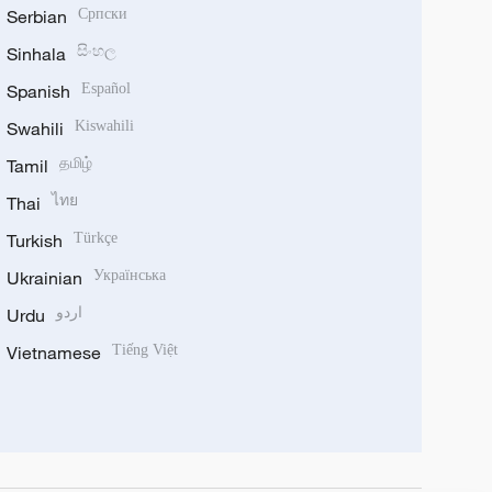
Serbian
Српски
Sinhala
සිංහල
Spanish
Español
Swahili
Kiswahili
Tamil
தமிழ்
Thai
ไทย
Turkish
Türkçe
Ukrainian
Українська
Urdu
اردو
Vietnamese
Tiếng Việt