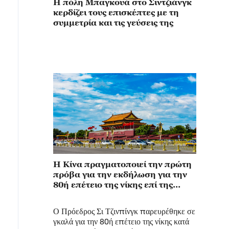
Η πόλη Μπαγκουά στο Σιντζιάνγκ
κερδίζει τους επισκέπτες με τη
συμμετρία και τις γεύσεις της
Η Κίνα πραγματοποιεί την πρώτη
πρόβα για την εκδήλωση για την
80ή επέτειο της νίκης επί της
ιαπωνικής επιθετικότητας και του
φασισμού
Ο Πρόεδρος Σι Τζινπίνγκ παρευρέθηκε σε
γκαλά για την 80ή επέτειο της νίκης κατά