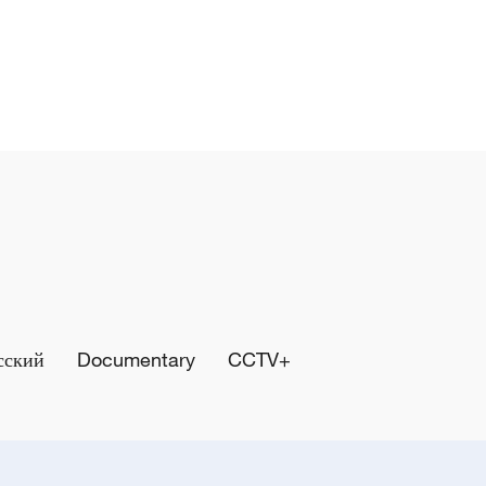
сский
Documentary
CCTV+