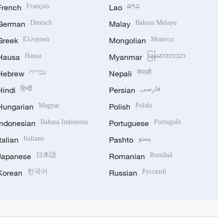
French
Français
Lao
ລາວ
German
Deutsch
Malay
Bahasa Melayu
Greek
Ελληνικά
Mongolian
Монгол
Hausa
Hausa
Myanmar
မြန်မာဘာသာ
Hebrew
עברית
Nepali
नेपाली
Hindi
हिन्दी
Persian
فارسی
Hungarian
Magyar
Polish
Polski
Indonesian
Bahasa Indonesia
Portuguese
Português
Italian
Italiano
Pashto
پښتو
Japanese
日本語
Romanian
Română
Korean
한국어
Russian
Русский