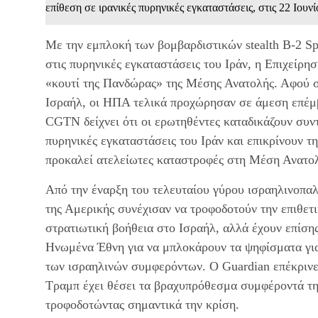
επίθεση σε ιρανικές πυρηνικές εγκαταστάσεις, στις 22 Ιου
Με την εμπλοκή των βομβαρδιστικών stealth B-2 Sp
στις πυρηνικές εγκαταστάσεις του Ιράν, η Επιχείρ
«κουτί της Πανδώρας» της Μέσης Ανατολής. Αφού σι
Ισραήλ, οι ΗΠΑ τελικά προχώρησαν σε άμεση επέμ
CGTN δείχνει ότι οι ερωτηθέντες καταδικάζουν συν
πυρηνικές εγκαταστάσεις του Ιράν και επικρίνουν 
προκαλεί ατελείωτες καταστροφές στη Μέση Ανατο
Από την έναρξη του τελευταίου γύρου ισραηλινοπαλ
της Αμερικής συνέχισαν να τροφοδοτούν την επιθετ
στρατιωτική βοήθεια στο Ισραήλ, αλλά έχουν επίση
Ηνωμένα Έθνη για να μπλοκάρουν τα ψηφίσματα για
των ισραηλινών συμφερόντων. Ο Guardian επέκρινε
Τραμπ έχει θέσει τα βραχυπρόθεσμα συμφέροντά τη
τροφοδοτώντας σημαντικά την κρίση.