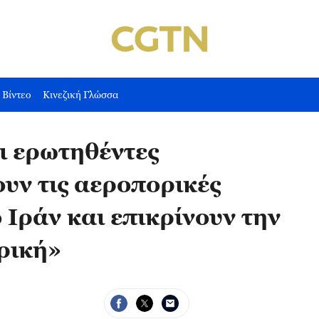
Βίντεο
Κινεζική Γλώσσα
 ερωτηθέντες
υν τις αεροπορικές
Ιράν και επικρίνουν την
ρική»