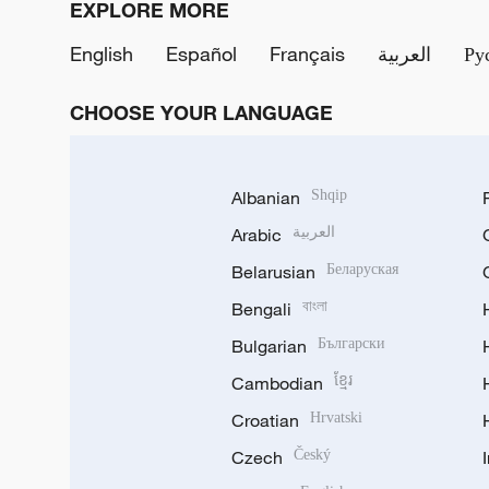
EXPLORE MORE
English
Español
Français
العربية
Ру
CHOOSE YOUR LANGUAGE
Albanian
Shqip
Arabic
العربية
Belarusian
Беларуская
Bengali
বাংলা
Bulgarian
Български
Cambodian
ខ្មែរ
Croatian
Hrvatski
Czech
Český