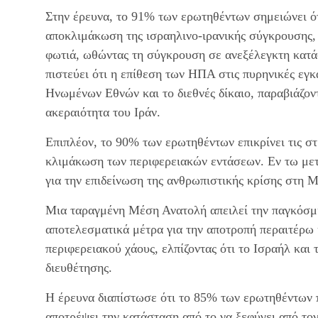
Στην έρευνα, το 91% των ερωτηθέντων σημειώνει ό
αποκλιμάκωση της ισραηλινο-ιρανικής σύγκρουσης,
φωτιά, ωθώντας τη σύγκρουση σε ανεξέλεγκτη κατά
πιστεύει ότι η επίθεση των ΗΠΑ στις πυρηνικές εγ
Ηνωμένων Εθνών και το διεθνές δίκαιο, παραβιάζοντ
ακεραιότητα του Ιράν.
Επιπλέον, το 90% των ερωτηθέντων επικρίνει τις στρ
κλιμάκωση των περιφερειακών εντάσεων. Εν τω μετ
για την επιδείνωση της ανθρωπιστικής κρίσης στη 
Μια ταραγμένη Μέση Ανατολή απειλεί την παγκόσμι
αποτελεσματικά μέτρα για την αποτροπή περαιτέρω
περιφερειακού χάους, ελπίζοντας ότι το Ισραήλ και 
διευθέτησης.
Η έρευνα διαπίστωσε ότι το 85% των ερωτηθέντων π
αποτρέψει την κατάσταση από το να ξεφύγει από τον