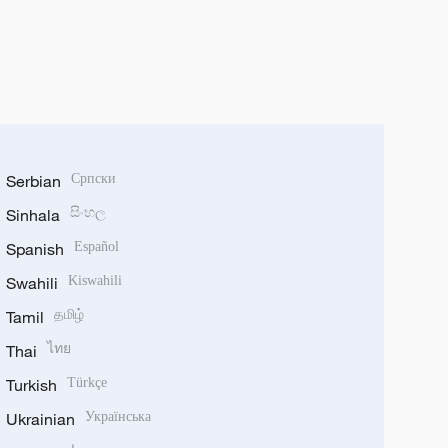
Serbian
Српски
Sinhala
සිංහල
Spanish
Español
Swahili
Kiswahili
Tamil
தமிழ்
Thai
ไทย
Turkish
Türkçe
Ukrainian
Українська