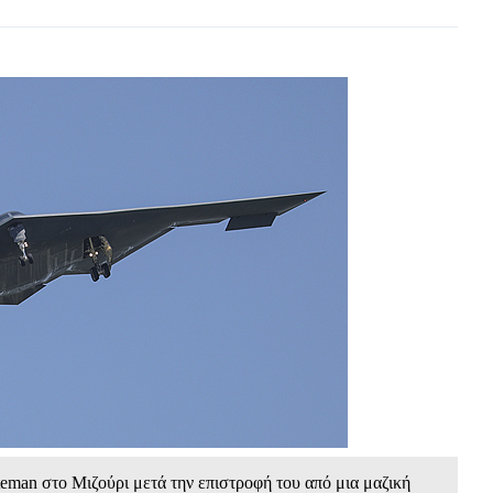
eman στο Μιζούρι μετά την επιστροφή του από μια μαζική