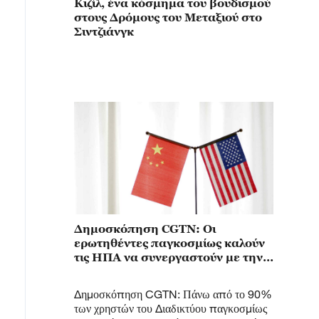
Κιζίλ, ένα κόσμημα του βουδισμού
στους Δρόμους του Μεταξιού στο
Σιντζιάνγκ
Δημοσκόπηση CGTN: Οι
ερωτηθέντες παγκοσμίως καλούν
τις ΗΠΑ να συνεργαστούν με την
Κίνα σε οικονομικά και εμπορικά
ζητήματα
Δημοσκόπηση CGTN: Πάνω από το 90%
των χρηστών του Διαδικτύου παγκοσμίως