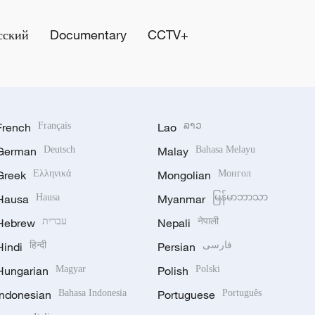
сский
Documentary
CCTV+
French
Français
Lao
ລາວ
German
Deutsch
Malay
Bahasa Melayu
Greek
Ελληνικά
Mongolian
Монгол
Hausa
Hausa
Myanmar
မြန်မာဘာသာ
Hebrew
עברית
Nepali
नेपाली
Hindi
हिन्दी
Persian
فارسی
Hungarian
Magyar
Polish
Polski
Indonesian
Bahasa Indonesia
Portuguese
Português