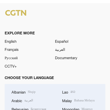
EXPLORE MORE
English
Español
Français
العربية
Русский
Documentary
CCTV+
CHOOSE YOUR LANGUAGE
Shqip
ລາວ
Albanian
Lao
العربية
Bahasa Melayu
Arabic
Malay
Беларуская
Монгол
Belarusian
Mongolian