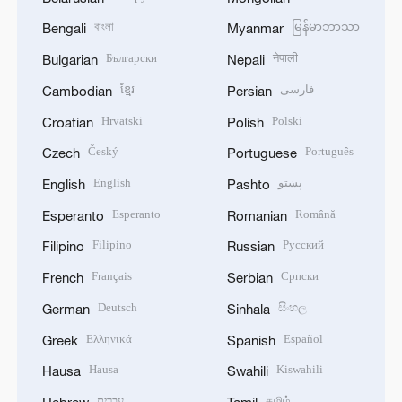
বাংলা
မြန်မာဘာသာ
Bengali
Myanmar
Български
नेपाली
Bulgarian
Nepali
ខ្មែរ
فارسی
Cambodian
Persian
Hrvatski
Polski
Croatian
Polish
Český
Português
Czech
Portuguese
English
پښتو
English
Pashto
Esperanto
Română
Esperanto
Romanian
Filipino
Русский
Filipino
Russian
Français
Српски
French
Serbian
Deutsch
සිංහල
German
Sinhala
Ελληνικά
Español
Greek
Spanish
Hausa
Kiswahili
Hausa
Swahili
עברית
தமிழ்