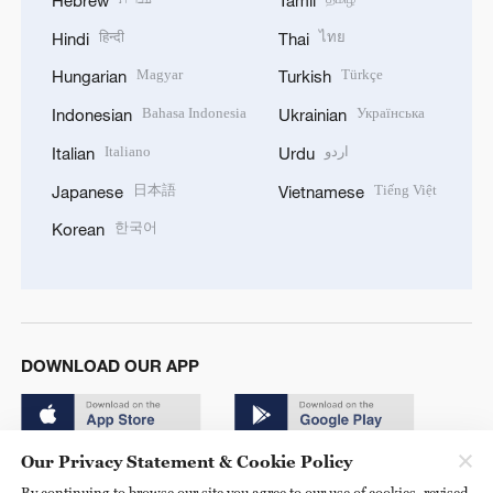
Hebrew
Tamil
हिन्दी
ไทย
Hindi
Thai
Magyar
Türkçe
Hungarian
Turkish
Bahasa Indonesia
Українська
Indonesian
Ukrainian
Italiano
اردو
Italian
Urdu
日本語
Tiếng Việt
Japanese
Vietnamese
한국어
Korean
DOWNLOAD OUR APP
Our Privacy Statement & Cookie Policy
By continuing to browse our site you agree to our use of cookies, revised